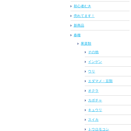
初心者むき
売れてます！
新商品
春種
果菜類
その他
インゲン
ウリ
エダマメ・豆類
オクラ
カボチャ
キュウリ
スイカ
トウロモコシ