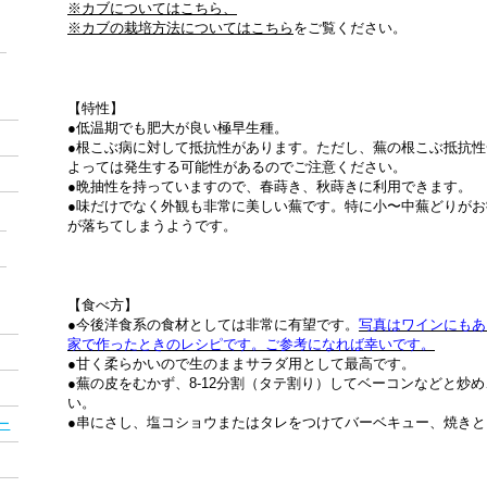
※カブについてはこちら、
※カブの栽培方法についてはこちら
をご覧ください。
【特性】
●低温期でも肥大が良い極早生種。
●根こぶ病に対して抵抗性があります。ただし、蕪の根こぶ抵抗
よっては発生する可能性があるのでご注意ください。
●晩抽性を持っていますので、春蒔き、秋蒔きに利用できます。
●味だけでなく外観も非常に美しい蕪です。特に小〜中蕪どりが
が落ちてしまうようです。
【食べ方】
●今後洋食系の食材としては非常に有望です。
写真はワインにもあ
家で作ったときのレシピです。ご参考になれば幸いです。
●甘く柔らかいので生のままサラダ用として最高です。
●蕪の皮をむかず、8-12分割（タテ割り）してベーコンなどと炒
い。
●串にさし、塩コショウまたはタレをつけてバーベキュー、焼き
ー