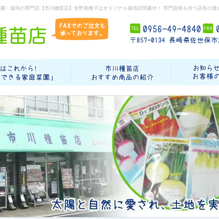
菜園・栽培の専門店【市川種苗店】全野菜種子はオリジナル栽培説明書付！ 専門資格を持つ店長の最