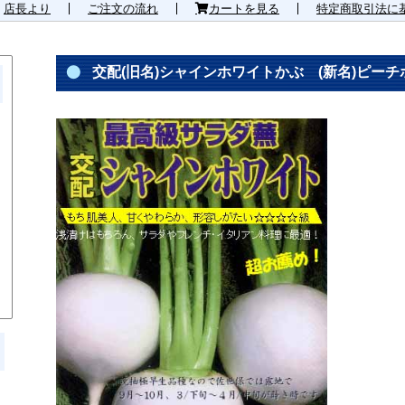
店長より
ご注文の流れ
カートを見る
特定商取引法に
交配(旧名)シャインホワイトかぶ (新名)ピー