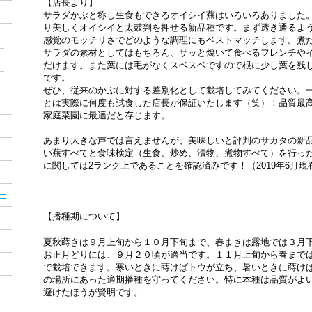
【店長より】
サラダかぶと称し生食もできるオイシイ蕪はいろいろありました
り美しくオイシイと太鼓判を押せる新品種です。まず透き通るよ
感覚のモッチリさでどのような調理にもベストマッチします。煮
サラダの素材としてはもちろん、サッと焼いて食べるフレンチや
だけます。また葉には毛がなくスベスベですので根に少し葉を残
です。
ぜひ、従来のかぶに対する差別化として栽培してみてください。
とは実際に何度も試食した店長が保証いたします（笑）！品質最
家庭菜園に最適だと存じます。
あまり大きな声では言えませんが、美味しいと評判のサカタの新
い蕪すべてと食味検定（生食、炒め、漬物、煮物すべて）を行っ
に関しては2ランク上であることを確認済みです！（2019年6月現
ー
【播種期について】
夏秋蒔きは９月上旬から１０月下旬まで、春まきは露地では３月
お正月どりには、９月２０頃が適当です。１１月上旬から春まで
で栽培できます。寒いときに蒔けばトウが立ち、暑いときに蒔け
の場所にあった適期播種を守ってください。特に本種は品質がよ
避けたほうが賢明です。