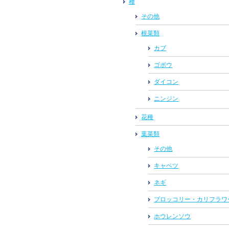
種
その他
根菜類
カブ
ゴボウ
ダイコン
ニンジン
花種
葉菜類
その他
キャベツ
ネギ
ブロッコリー・カリフラワ
ホウレンソウ