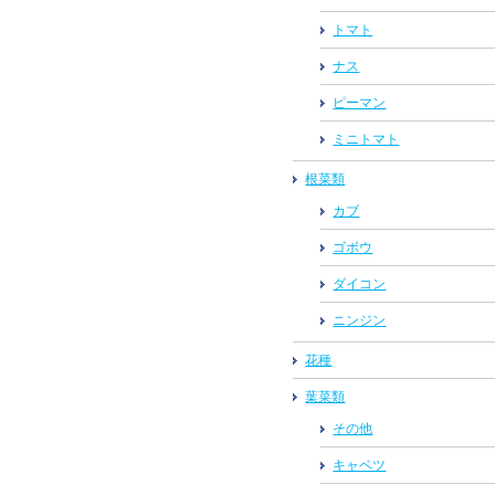
トマト
ナス
ピーマン
ミニトマト
根菜類
カブ
ゴボウ
ダイコン
ニンジン
花種
葉菜類
その他
キャベツ