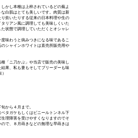
。しかし本種は上梓されているどの蕪よ
うな白肌はとても美しいです。肉質は新
たり炊いたりする従来の日本料理や生の
イタリアン風に調理しても美味しくいた
した状態で調理していただくとオシャレ
一度味わうと病みつきになる味であるこ
高のシャインホワイトは直売所販売用や
品種「ニ刀かぶ」や当店で販売の美味し
た結果、私も妻もそしてブリーダーも味
在）
下旬から４月まで。
はベタガケもしくはビニールトンネル下
ば生理障害を受けやすくなりますのでそ
いので、８月蒔きなどの無理な早蒔きは