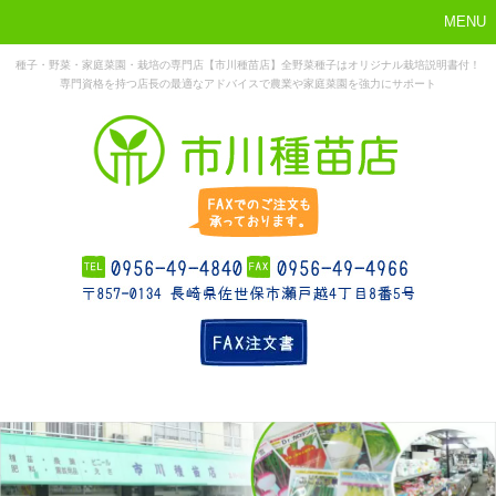
MENU
種子・野菜・家庭菜園・栽培の専門店【市川種苗店】全野菜種子はオリジナル栽培説明書付！
専門資格を持つ店長の最適なアドバイスで農業や家庭菜園を強力にサポート
まずはこれか
ホーム
お勧め商品
お知らせ
店舗概要
ら