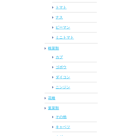
トマト
ナス
ピーマン
ミニトマト
根菜類
カブ
ゴボウ
ダイコン
ニンジン
花種
葉菜類
その他
キャベツ