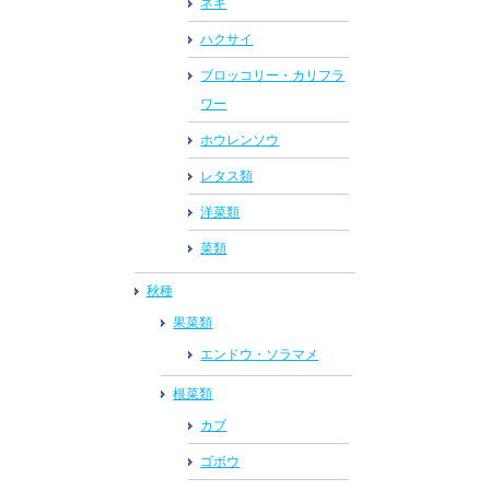
ネギ
ハクサイ
ブロッコリー・カリフラ
ワー
ホウレンソウ
レタス類
洋菜類
菜類
秋種
果菜類
エンドウ・ソラマメ
根菜類
カブ
ゴボウ