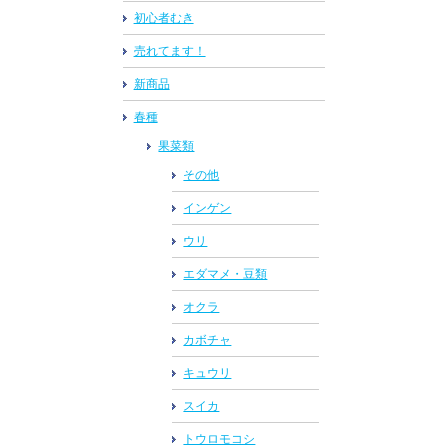
初心者むき
売れてます！
新商品
春種
果菜類
その他
インゲン
ウリ
エダマメ・豆類
オクラ
カボチャ
キュウリ
スイカ
トウロモコシ