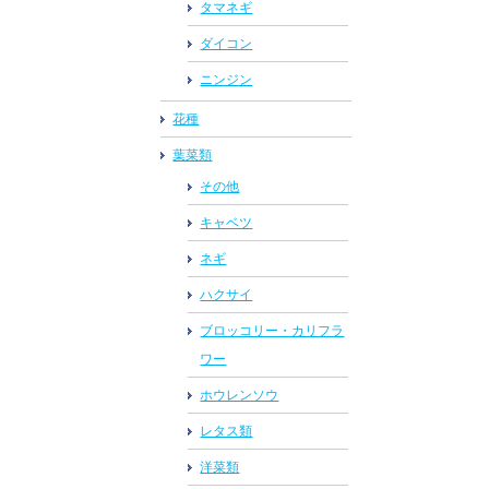
タマネギ
ダイコン
ニンジン
花種
葉菜類
その他
キャベツ
ネギ
ハクサイ
ブロッコリー・カリフラ
ワー
ホウレンソウ
レタス類
洋菜類