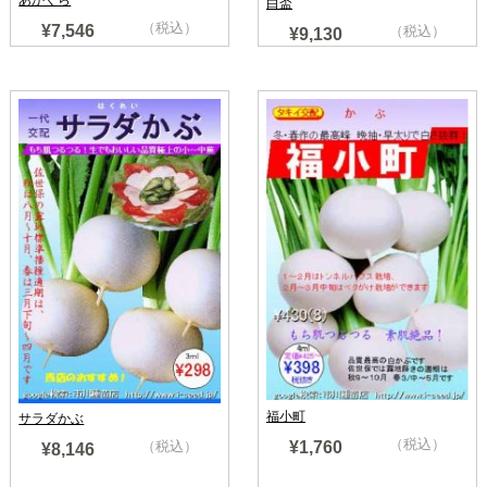
白盃
（税込）
¥7,546
（税込）
¥9,130
福小町
サラダかぶ
（税込）
¥1,760
（税込）
¥8,146
売り切れ