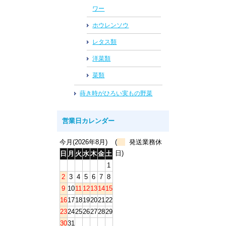
ワー
ホウレンソウ
レタス類
洋菜類
菜類
蒔き時がひろい実もの野菜
営業日カレンダー
今月(2026年8月)
(
発送業務休
日)
日
月
火
水
木
金
土
1
2
3
4
5
6
7
8
9
10
11
12
13
14
15
16
17
18
19
20
21
22
23
24
25
26
27
28
29
30
31