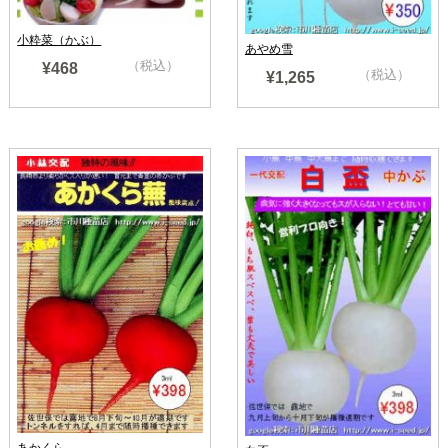
小粋菜（かぶ）
あやめ雪
（税込）
¥468
（税込）
¥1,265
売り切れ
あかくら