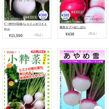
ﾋﾟｰﾁﾎﾜｲﾄ(旧名)シャインホワイト
桃色カブ〜紅しぼり
かぶ
（税込）
¥438
（税込）
¥11,550