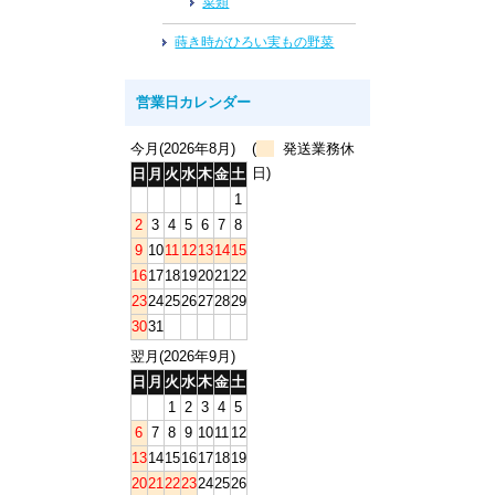
菜類
蒔き時がひろい実もの野菜
営業日カレンダー
今月(2026年8月)
(
発送業務休
日)
日
月
火
水
木
金
土
1
2
3
4
5
6
7
8
9
10
11
12
13
14
15
16
17
18
19
20
21
22
23
24
25
26
27
28
29
30
31
翌月(2026年9月)
日
月
火
水
木
金
土
1
2
3
4
5
6
7
8
9
10
11
12
13
14
15
16
17
18
19
20
21
22
23
24
25
26