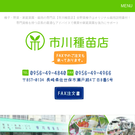
MENU
種子・野菜・家庭菜園・栽培の専門店【市川種苗店】全野菜種子はオリジナル栽培説明書付！
専門資格を持つ店長の最適なアドバイスで農業や家庭菜園を強力にサポート
まずはこれか
ホーム
お勧め商品
お知らせ
店舗概要
ら