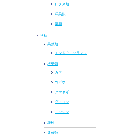
レタス類
洋菜類
菜類
秋種
果菜類
エンドウ・ソラマメ
根菜類
カブ
ゴボウ
タマネギ
ダイコン
ニンジン
花種
葉菜類