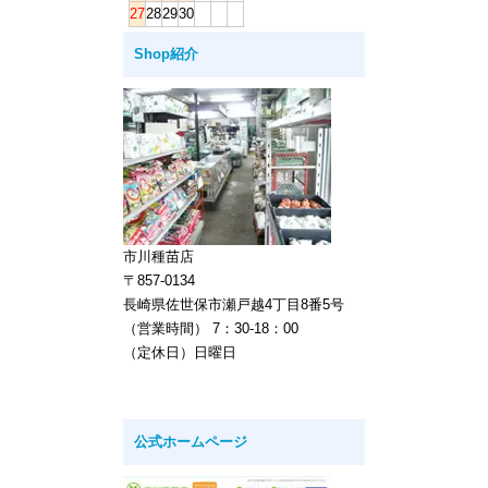
27
28
29
30
Shop紹介
市川種苗店
〒857-0134
長崎県佐世保市瀬戸越4丁目8番5号
（営業時間） 7：30-18：00
（定休日）日曜日
公式ホームページ