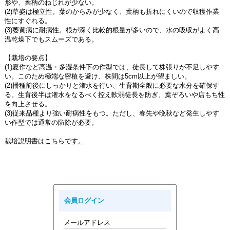
形や、葉柄のねじれが少ない。
(2)草姿は極立性。葉のからみが少なく、葉柄も折れにくいので収穫作業
性にすぐれる。
(3)萎黄病に耐病性。根が深く比較的根量が多いので、水の吸収がよく高
温乾燥下でもスムーズである。
【栽培の要点】
(1)夏作など高温・多湿条件下の作型では、徒長して株張りが不足しやす
い。このため極端な密植を避け、株間は5cm以上が望ましい。
(2)播種前後にしっかりと潅水を行い、生育期全般に必要な水分を確保す
る。生育後半は潅水をなるべく控え軟弱徒長を防ぎ、葉ぞろいや店もち性
を向上させる。
(3)従来品種より強い耐病性をもつ。ただし、春先や晩秋など発生しやす
い作型では通常の防除が必要。
栽培説明書はこちらです
。
会員ログイン
メールアドレス