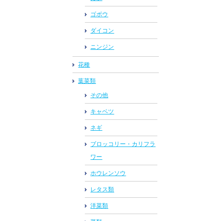
ゴボウ
ダイコン
ニンジン
花種
葉菜類
その他
キャベツ
ネギ
ブロッコリー・カリフラ
ワー
ホウレンソウ
レタス類
洋菜類