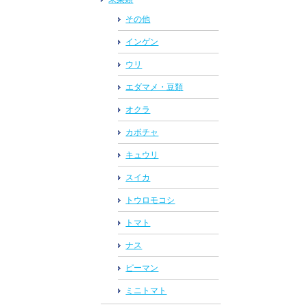
その他
インゲン
ウリ
エダマメ・豆類
オクラ
カボチャ
キュウリ
スイカ
トウロモコシ
トマト
ナス
ピーマン
ミニトマト