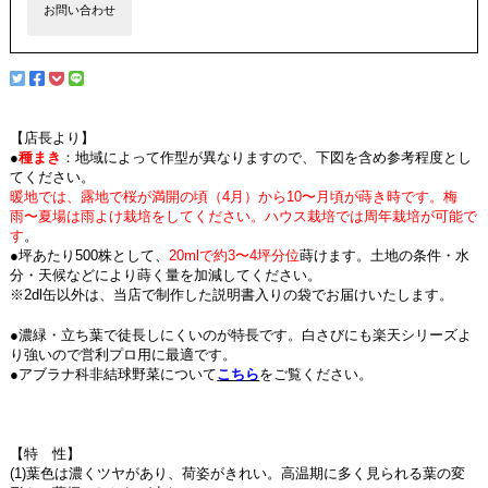
お問い合わせ
【店長より】
●
種まき
：地域によって作型が異なりますので、下図を含め参考程度とし
てください。
暖地では、露地で桜が満開の頃（4月）から10〜月頃が蒔き時です。梅
雨〜夏場は雨よけ栽培をしてください。ハウス栽培では周年栽培が可能で
す
。
●坪あたり500株として、
2
0mlで約3〜4坪分位
蒔けます。土地の条件・水
分・天候などにより蒔く量を加減してください。
※2dl缶以外は、当店で制作した説明書入りの袋でお届けいたします。
●濃緑・立ち葉で徒長しにくいのが特長です。白さびにも楽天シリーズよ
り強いので営利プロ用に最適です。
●アブラナ科非結球野菜について
こちら
をご覧ください。
【特 性】
(1)葉色は濃くツヤがあり、荷姿がきれい。高温期に多く見られる葉の変