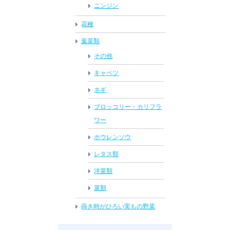
ニンジン
花種
葉菜類
その他
キャベツ
ネギ
ブロッコリー・カリフラ
ワー
ホウレンソウ
レタス類
洋菜類
菜類
蒔き時がひろい実もの野菜