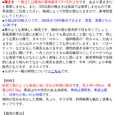
●
種まき
：一般または暖地の露地栽培で3〜5月/上旬
です。あまり遅まきだ
と着果しません。また、3月以前の種まきは低温では発芽しませんので発
芽温度にご注意ください。地域によって作型が異なりますので、参考程度
にしてください。
●
小袋は約10粒入りです。2粒蒔きで約5株分できます。育苗、直播どちら
もOK
です。
●栗のような美味しい南瓜です。独特の形が直売所で目を引くでしょう。
家庭菜園でお土産にお配りしてもとても喜ばれること疑いなしです。同じ
ような変わり種で、タキイの「ロロン」、協和種苗の「坊ちゃん」があり
ますが、こちらは大メーカで全国どこでも作られています。また「バター
ナッツ」などおもしろ南瓜もありますが、個性的過ぎる味でどなたにも向
くとは言い難いです。一方このクリスタル南瓜輪切りにしてドーナツのよ
うな形状で味もどなたにも向く美味しさだと思います。岐阜県特産で全国
的にあまり知られてなかった南瓜を改良した物で、今年（H24）より本格
販売となります。オススメです。
●カボチャ一般の特性については
こちら
です。
【特性】
粉質で粟のような食感と強い甘みが特徴の南瓜
です。
長さ40〜45cm、重
量は約2.5kg
、果皮はやや光沢のある灰緑色、
果肉は濃橙色、果皮は硬
く、日持ちが良いのも特徴
です。
独特の甘みを生かした煮物、天ぷら、サラダ等、利用範囲も幅広く栄養も
タップリです。
【栽培の要点】