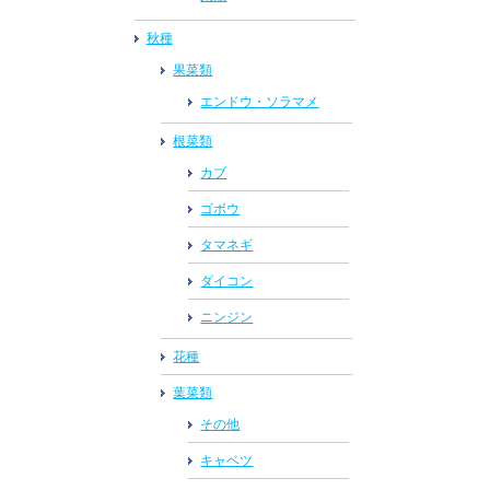
秋種
果菜類
エンドウ・ソラマメ
根菜類
カブ
ゴボウ
タマネギ
ダイコン
ニンジン
花種
葉菜類
その他
キャベツ