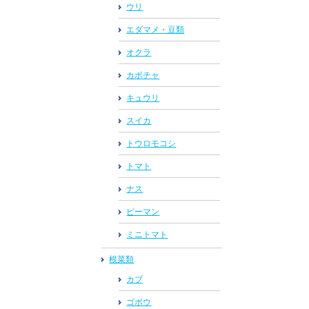
ウリ
エダマメ・豆類
オクラ
カボチャ
キュウリ
スイカ
トウロモコシ
トマト
ナス
ピーマン
ミニトマト
根菜類
カブ
ゴボウ