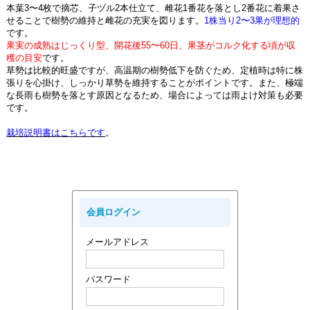
本葉3〜4枚で摘芯、子ヅル2本仕立て、雌花1番花を落とし2番花に着果さ
せることで樹勢の維持と雌花の充実を図ります。
1株当り2〜3果が理想的
です。
果実の成熟はじっくり型、開花後55〜60日、果茎がコルク化する頃が収
穫の目安
です。
草勢は比較的旺盛ですが、高温期の樹勢低下を防ぐため、定植時は特に株
張りを心掛け、しっかり草勢を維持することがポイントです。また、極端
な長雨も樹勢を落とす原因となるため、場合によっては雨よけ対策も必要
です。
栽培説明書はこちらです
。
会員ログイン
メールアドレス
パスワード