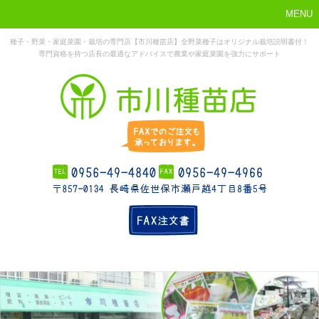
MENU
種子・野菜・家庭菜園・栽培の専門店【市川種苗店】全野菜種子はオリジナル栽培説明書付！
専門資格を持つ店長の最適なアドバイスで農業や家庭菜園を強力にサポート
まずはこれか
ホーム
お勧め商品
お知らせ
店舗概要
ら