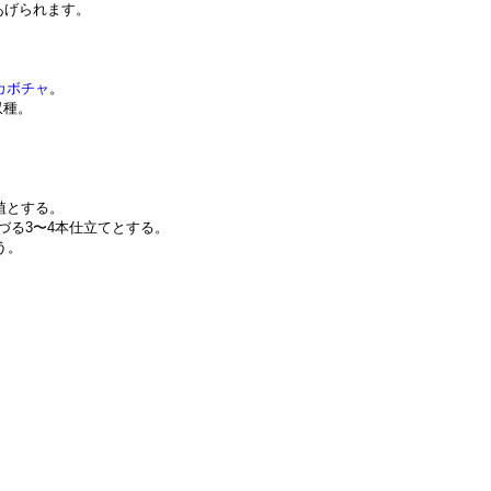
あげられます。
カボチャ
。
収種。
植とする。
子づる3〜4本仕立てとする。
う。