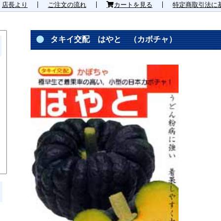
店長より
ご注文の流れ
カートを見る
特定商取引法に
タキイ交配 はやと （カボチャ）