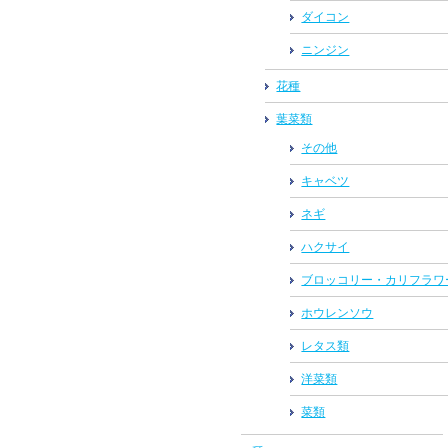
ダイコン
ニンジン
花種
葉菜類
その他
キャベツ
ネギ
ハクサイ
ブロッコリー・カリフラワ
ホウレンソウ
レタス類
洋菜類
菜類