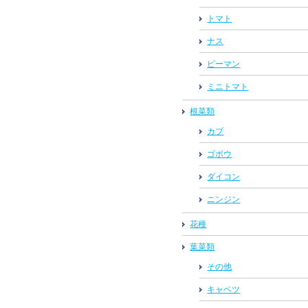
トマト
ナス
ピーマン
ミニトマト
根菜類
カブ
ゴボウ
ダイコン
ニンジン
花種
葉菜類
その他
キャベツ