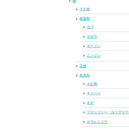
種
その他
根菜類
カブ
ゴボウ
ダイコン
ニンジン
花種
葉菜類
その他
キャベツ
ネギ
ブロッコリー・カリフラワ
ホウレンソウ