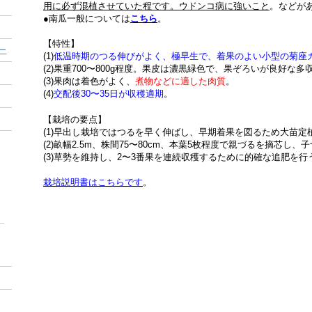
用に必ず混植させていた程です。ウドンコ病に強いこと
。などが
●南瓜一般については
こちら
。
【特性】
ー
(1)
低温時期のつる伸びがよく、極早生で、着果のよい小型の菊座
(2)果重700〜800g程度。果皮は濃黒緑色で、果ぞろいが良好な多
(3)果肉は着色がよく、
煮物などに適した肉質
。
(4)
交配後30〜35日が収穫適期
。
【栽培の要点】
(1)早出し栽培ではつるを早く伸ばし、早期着果を図るため大苗定
(2)畝幅2.5m、株間75〜80cm、本葉5枚程度で親づるを摘芯し、
(3)草勢を維持し、2〜3番果を連続収穫するために的確な追肥を行
栽培説明書はこちらです
。