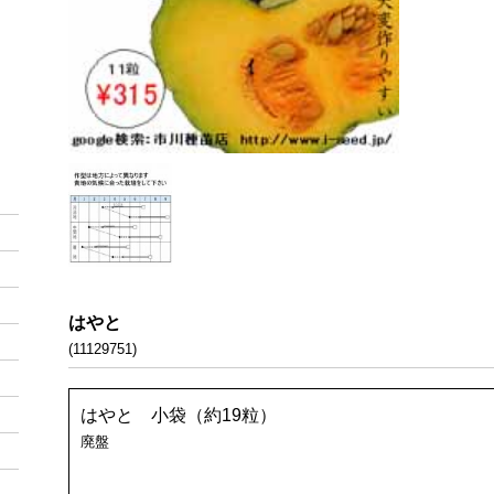
はやと
(11129751)
はやと 小袋（約19粒）
廃盤