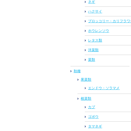
ネギ
ハクサイ
ブロッコリー・カリフラワ
ホウレンソウ
レタス類
洋菜類
菜類
秋種
果菜類
エンドウ・ソラマメ
根菜類
カブ
ゴボウ
タマネギ