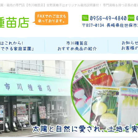
菜園・栽培の専門店【市川種苗店】全野菜種子はオリジナル栽培説明書付！ 専門資格を持つ店長の最