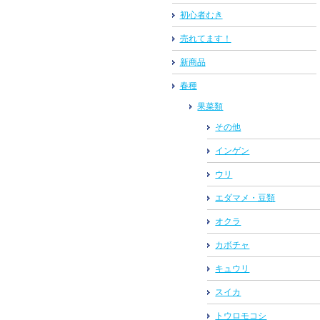
初心者むき
売れてます！
新商品
春種
果菜類
その他
インゲン
ウリ
エダマメ・豆類
オクラ
カボチャ
キュウリ
スイカ
トウロモコシ