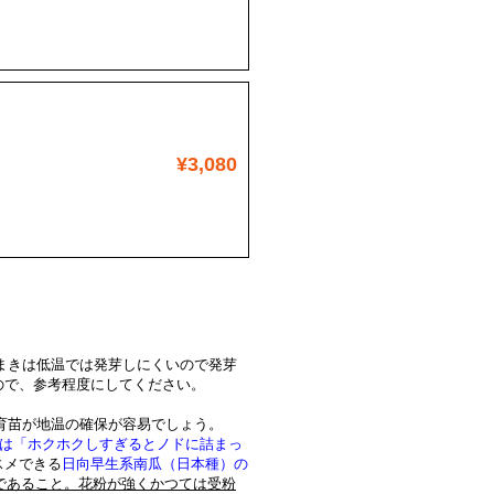
¥3,080
まきは低温では発芽しにくいので発芽
ので、参考程度にしてください。
ト育苗が地温の確保が容易でしょう。
は「ホクホクしすぎるとノドに詰まっ
スメできる
日向早生系南瓜（日本種）の
であること。花粉が強くかつては受粉