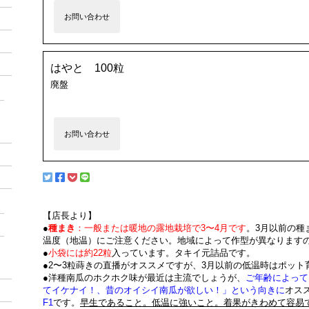
お問い合わせ
はやと 100粒
廃盤
お問い合わせ
【店長より】
●
種まき
：一般または暖地の露地栽培で3〜4月です
。3月以前の種
温度（地温）にご注意ください。地域によって作型が異なります
●
小袋には約22粒
入っています。タキイ元詰品です。
●2〜3粒蒔きの直播がオススメですが、3月以前の低温時はポッ
●洋種南瓜のホクホク味が最近は主流でしょうが、
ご年齢によって
てイケナイ！、昔のオイシイ南瓜が欲しい！」という向きに
オス
F1
です。
早生であること。低温に強いこと。着果がきわめて容易