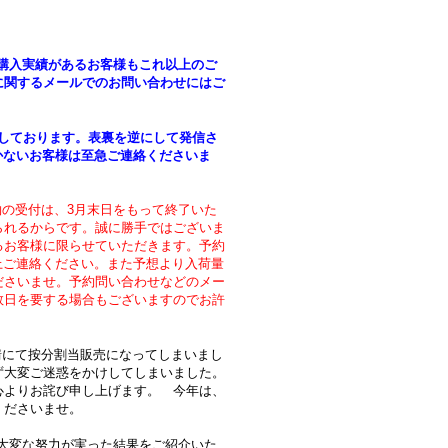
ご購入実績があるお客様もこれ以上のご
に関するメールでのお問い合わせにはご
信しております。表裏を逆にして発信さ
かないお客様は至急ご連絡くださいま
予約の受付は、3月末日をもって終了いた
られるからです。誠に勝手ではございま
るお客様に限らせていただきます。予約
上ご連絡ください。また予想より入荷量
ださいませ。予約問い合わせなどのメー
数日を要する場合もございますのでお許
。
事情にて按分割当販売になってしまいまし
ず大変ご迷惑をかけしてしまいました。
心よりお詫び申し上げます。 今年は、
くださいませ。
中、大変な努力が実った結果をご紹介いた