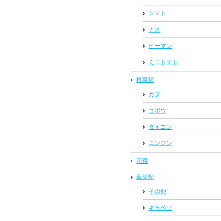
トマト
ナス
ピーマン
ミニトマト
根菜類
カブ
ゴボウ
ダイコン
ニンジン
花種
葉菜類
その他
キャベツ