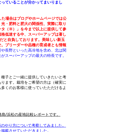
なっていることが分かってまいりまし
した場合はブログやホームページでは公
・光・肥料と肥大の関係性、実際に取り
ータ（※）」を今まで以上に提供して参
価格低迷する中、スーパーアップは著し
種だと自負しております。美味しい新玉
せ。ブリーダーや品種の育成者とも情報
梨や長野といった高冷地を含め、北は関
性がスーパーアップの最大の特長です。
、種子とご一緒に提供していきたいと考
あります。栽培をご希望の方は（確実に
も多くのお客様に使っていたただけるよ
淡路島/浜松の産地比較レポートです。
の肥料のやり方について考察してみました。
を掲載させていただきました。