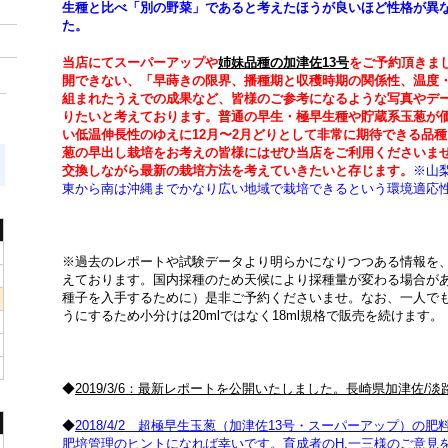
生種と比べ「別の野菜」であると考えたほうが良いほど性格が異
た。
当店にてスーパーアップや
姉妹品種の加津佐13号
をご予約頂きま
開できない、「早蒔きの限界、播種期と収穫時期の関係性、温度
組まれたうえでの成果など、皆様のご参考になるような写真やデ
りたいと考えております。普通の早生・極早生種や貯蔵系玉葱が
い低温伸長性のゆえに12月〜2月どりとして非常に期待できる品
葱の早出し栽培をお考えの皆様にはぜひ当店をご利用くださいま
交換しながら最新の栽培方法を考えていきたいと存じます。
※山
東から南は沖縄までかなり広い地域で栽培できるという環境適応
※過去のレポートや試験データより明らかになりつつある情報を
えております。国内採種のため天候により採種量が変わる場合が
種子を入手するために）是非ご予約くださいませ。なお、一人で
うにするため小分けは20mlではなく18ml規格で販売を続けます。
◆
2019/3/6：最新レポートを公開いたしました。長崎県加津佐/
◆
2018/4/2 超極早生玉葱（加津佐13号・スーパーアップ）
肥培管理のヒントになれば幸いです。育成者のH.一三様のご意見