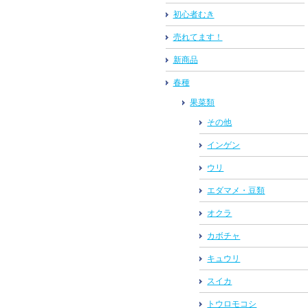
初心者むき
売れてます！
新商品
春種
果菜類
その他
インゲン
ウリ
エダマメ・豆類
オクラ
カボチャ
キュウリ
スイカ
トウロモコシ