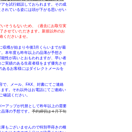
デアを試行錯誤しておられます。その成
とされている姿には頭が下がる思いがい
でいそうもないため、（過去にお取引実
終了させていただきます。新規以外のお
絡くださいませ。
すでに収穫が始まり今後3月くらいまでが最
す。本年度も昨年以上の品薄が予想さ
可能性が高いとおもわれますが、早い者
のご実績のある生産者様をまず優先させ
績のあるお客様にはダイレクトメールを
う内容で、メール、FAX、封書にてご連絡
します。それ以外はお電話にてご連絡い
、ご確認ください。
パーアップが代替として昨年以上の需要
な品薄の予想です。
予約締切は４月下旬
在庫もございませんので特別早蒔きの種