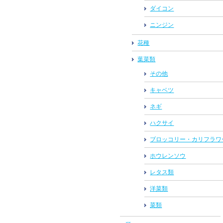
ダイコン
ニンジン
花種
葉菜類
その他
キャベツ
ネギ
ハクサイ
ブロッコリー・カリフラワ
ホウレンソウ
レタス類
洋菜類
菜類