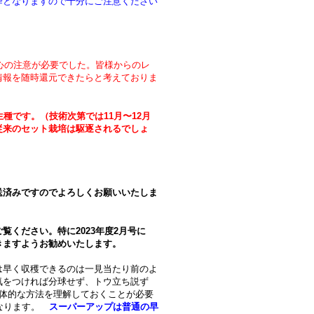
降となりますので十分にご注意ください
細心の注意が必要でした。皆様からのレ
情報を随時還元できたらと考えておりま
種です。（技術次第では11月〜12月
従来のセット栽培は駆逐されるでしょ
発送済みですのでよろしくお願いいたしま
ください。特に2023年度2月号に
きますようお勧めいたします。
は早く収穫できるのは一見当たり前のよ
気をつければ分球せず、トウ立ち説ず
具体的な方法を理解しておくことが必要
異なります。
スーパーアップは普通の早