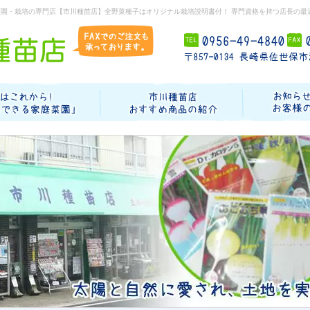
菜園・栽培の専門店【市川種苗店】全野菜種子はオリジナル栽培説明書付！ 専門資格を持つ店長の最