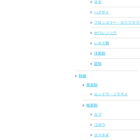
ネギ
ハクサイ
ブロッコリー・カリフラワ
ホウレンソウ
レタス類
洋菜類
菜類
秋種
果菜類
エンドウ・ソラマメ
根菜類
カブ
ゴボウ
タマネギ