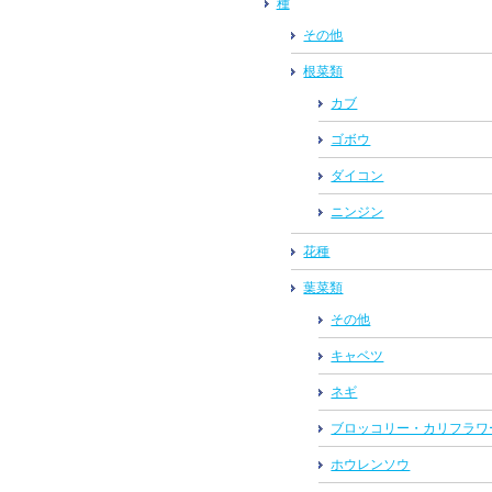
種
その他
根菜類
カブ
ゴボウ
ダイコン
ニンジン
花種
葉菜類
その他
キャベツ
ネギ
ブロッコリー・カリフラワ
ホウレンソウ