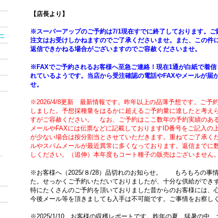
【店長より】
※スーパーアップのご予約は7/1現在すでに終了しております。
ー
注文はお受けしかねますのでご了承くださいませ。また、この件
返信できかねる場合がございますのでご容赦くださいませ。
※FAXでご予約されるお客様へ至急ご連絡！現在1通が白紙で着
れているようです。当店から受注確認の電話やFAXやメールが届
せ。
※2026/4/8更新 最新情報です。昨年以上の品薄予想です。ご
しました。予想採種量をはるかに超えるご予約量に達したと考え
すがご容赦ください。 なお、ご予約はここ数年の予約実績のあ
メールやFAXには伝票などに記載しておりますID番号をご記入の
が少ない場合は按分割当とさせていただきます。重ねてご了承く
ルやスパムメールが最近異常に多くなっております。返信までに
しください。（追伸）本年度もコート種子の販売はございません
※お客様へ（2025/８/28）品切れのお知らせ。 もろもろの
た。せっかくご予約いただいておりましたが、十分な供給ができ
特にたくさんのご予約を頂いておりました昔からのお客様には、
今後メール等を頂きましても入手は不可能です。ご事情をお察し
※2025/1/10 お客様の収穫レポートです。昨年の夏、猛暑の