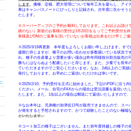
します
。播種、定植、肥大管理について毎年工夫を凝らし、アイ
果はキャンパスノートにびっしりと記録され、次年度に生かそう
たします
。
※スーパーアップのご予約が殺到しております。これ以上お請け
績のない）新規のお客様の受付は3月20日をもってご予約受付を
客様及びDMのご返事を頂いていないお客様は出来るだけ早くご連
※2025/3/19再更新 本年度もよろしくお願い申し上げます。
盛期だ存じますが、種子のお問い合わせが多数届いている状況で
れ、種子の生産量より需要が多い場合は昨年同様按分割当販売の
勝ちにはならぬよう配慮したいと存じます。また、少量でも長年
ていただきますのでご安心くださいませ。なお、2dl以上のご実
発行しております。お早めにご返信いただければ幸いです。
ー
※2025/2/10、予約受付を正式に始めました。下記のPDFに沿
ください。メール、自宅のFAXからの場合は受注請書を返信いた
たします。また、1缶以上の場合は郵送にて返信いたしますので
※なお本年は、兄弟種の加津佐13号が販売できませんので、スー
が発生すると予想されますので、かつて経験したことのない極端
といたします。
※コート加工の種子はございません。また前年度持越しの種子の