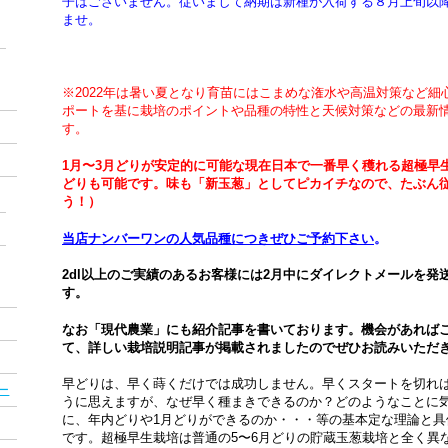
子はございません。従いまして納期は新種が入荷する８月上旬以
ませ。
※2022年は暑い夏となり育苗にはこまめな潅水や高温対策など
ポートを基に栽培のポイントや品種の特性と天候対策などの最新
す。
1月〜3月どりが安定的に可能な現在日本で一番早く穫れる超極早生
どりも可能です。味も「新玉葱」としてピカイチなので、たぶん
う！）
当店ナンバーワンの人気品種につきぜひご予約下さい
。
2dl以上のご実績のあるお客様には2月中にダイレクトメールを
す。
なお「現代農業」にも紹介記事を書いております。機会があればご覧
て、詳しい栽培説明記事が掲載されましたのでぜひお読みいただ
早どりは、早く蒔くだけでは成功しません。早くスタートを切れ
ー
うに思えますが、なぜ早く種まきできるのか？どのようなことに
に、年内どりや1月どりができるのか・・・等の基本定な理論と
です。超極早生栽培は普通の5〜6月どりの貯蔵玉葱栽培と全く