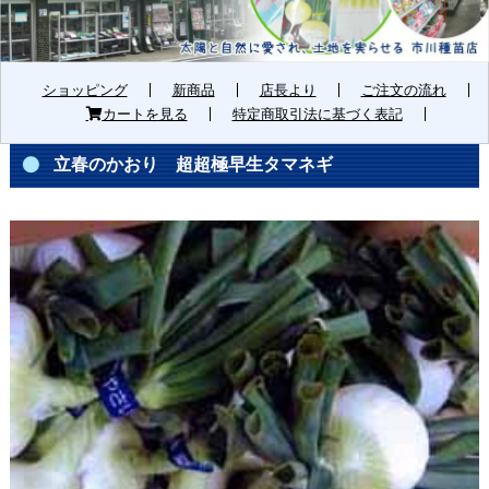
ショッピング
新商品
店長より
ご注文の流れ
カートを見る
特定商取引法に基づく表記
立春のかおり 超超極早生タマネギ