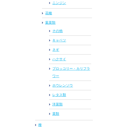
ニンジン
花種
葉菜類
その他
キャベツ
ネギ
ハクサイ
ブロッコリー・カリフラ
ワー
ホウレンソウ
レタス類
洋菜類
菜類
種