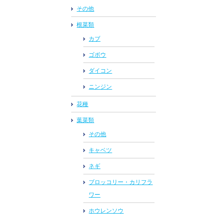
その他
根菜類
カブ
ゴボウ
ダイコン
ニンジン
花種
葉菜類
その他
キャベツ
ネギ
ブロッコリー・カリフラ
ワー
ホウレンソウ