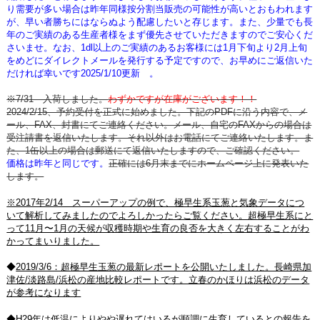
り需要が多い場合は昨年同様按分割当販売の可能性が高いとおもわれます
が、早い者勝ちにはならぬよう配慮したいと存じます。また、少量でも長
年のご実績のある生産者様をまず優先させていただきますのでご安心くだ
さいませ。なお、1dl以上のご実績のあるお客様には1月下旬より2月上旬
をめどにダイレクトメールを発行する予定ですので、お早めにご返信いた
だければ幸いです2025/1/10更新 。
※7/31 入荷しました。
わずかですが在庫がございます！！
2024/2/15、予約受付を正式に始めました。下記のPDFに沿う内容で、メ
ール、FAX、封書にてご連絡ください。メール、自宅のFAXからの場合は
受注請書を返信いたします。それ以外はお電話にてご連絡いたします。ま
た、1缶以上の場合は郵送にて返信いたしますので、ご確認ください。
価格は昨年と同じです。
正確には6月末までにホームページ上に発表いた
します。
※2017年2/14 スーパーアップの例で、極早生系玉葱と気象データにつ
いて解析してみましたのでよろしかったらご覧ください。超極早生系にと
って11月〜1月の天候が収穫時期や生育の良否を大きく左右することがわ
かってまいりました。
◆
2019/3/6：超極早生玉葱の最新レポートを公開いたしました。長崎県加
津佐/淡路島/浜松の産地比較レポートです。立春のかほりは浜松のデータ
が参考になります
◆H29年は低温によりやや遅れてはいるが順調に生育しているとの報告を