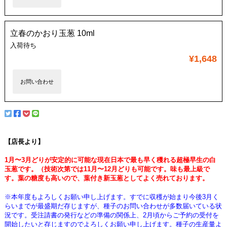
立春のかおり玉葱 10ml
入荷待ち
¥1,648
お問い合わせ
【店長より】
1月〜3月どりが安定的に可能な現在日本で最も早く穫れる超極早生の白
玉葱です。（技術次第では11月〜12月どりも可能です。味も最上級で
す。葉の糖度も高いので、葉付き新玉葱としてよく売れております。
※本年度もよろしくお願い申し上げます。すでに収穫が始まり今後3月く
らいまでが最盛期だ存じますが、種子のお問い合わせが多数届いている状
況です。受注請書の発行などの準備の関係上、2月頃からご予約の受付を
開始したいと存じますのでよろしくお願い申し上げます。種子の生産量よ