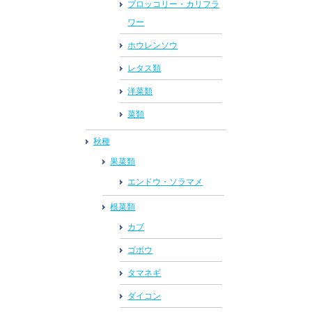
ブロッコリー・カリフラ
ワー
ホウレンソウ
レタス類
洋菜類
菜類
秋種
果菜類
エンドウ・ソラマメ
根菜類
カブ
ゴボウ
タマネギ
ダイコン