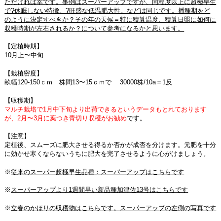
ただければ幸です。事例はスーパーアップですが、同程度以上に超極早生
で?休眠しない特徴。?旺盛な低温肥大性。などは同じです。播種期をど
のように決定すべきか？その年の天候＝特に積算温度、積算日照に如何に
収穫時期が左右されるか？について参考になるかと思います。
【定植時期】
10月上〜中旬
【栽植密度】
畝幅120-150ｃｍ 株間13〜15ｃｍで 30000株/10a＝1反
【収穫期】
マルチ栽培で1月中下旬より出荷できるというデータもとれております
が、2月〜3月に葉つき青切り収穫がお勧め
です。
【注意】
定植後、スムーズに肥大させる得るか否かが成否を分けます。元肥を十分
に効かせ寒くならないうちに肥大を完了させるように心がけましょう。
※
従来のスーパー超極早生品種：スーパーアップはこちらです
※
スーパーアップより1週間早い新品種加津佐13号はこちらです
※
立春のかほりの収穫物はこちらです。スーパーアップの左側の写真です