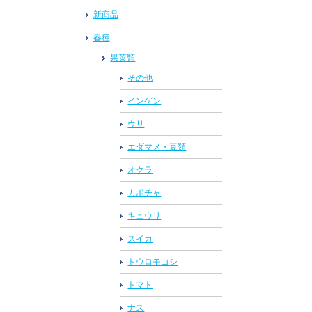
新商品
春種
果菜類
その他
インゲン
ウリ
エダマメ・豆類
オクラ
カボチャ
キュウリ
スイカ
トウロモコシ
トマト
ナス