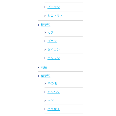
ピーマン
ミニトマト
根菜類
カブ
ゴボウ
ダイコン
ニンジン
花種
葉菜類
その他
キャベツ
ネギ
ハクサイ