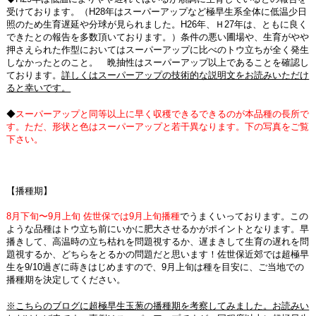
受けております。（H28年はスーパーアップなど極早生系全体に低温少日
照のため生育遅延や分球が見られました。H26年、Ｈ27年は、ともに良く
できたとの報告を多数頂いております。）条件の悪い圃場や、生育がやや
押さえられた作型においてはスーパーアップに比べのトウ立ちが全く発生
しなかったとのこと。 晩抽性はスーパーアップ以上であることを確認し
ております。
詳しくはスーパーアップの技術的な説明文をお読みいただけ
ると幸いです。
◆
スーパーアップと同等以上に早く収穫できるできるのが本品種の長所で
す。ただ、形状と色はスーパーアップと若干異なります。下の写真をご覧
下さい。
【播種期】
8月下旬〜9月上旬 佐世保では9月上旬播種
でうまくいっております。この
ような品種はトウ立ち前にいかに肥大させるかがポイントとなります。早
播きして、高温時の立ち枯れを問題視するか、遅まきして生育の遅れを問
題視するか、どちらをとるかの問題だと思います！佐世保近郊では超極早
生を9/10過ぎに蒔きはじめますので、9月上旬は種を目安に、ご当地での
播種期を決定してください。
※こちらのブログに超極早生玉葱の播種期を考察してみました。お読みい