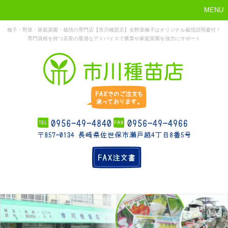
MENU
種子・野菜・家庭菜園・栽培の専門店【市川種苗店】全野菜種子はオリジナル栽培説明書付！
専門資格を持つ店長の最適なアドバイスで農業や家庭菜園を強力にサポート
まずはこれか
ホーム
お勧め商品
お知らせ
店舗概要
ら