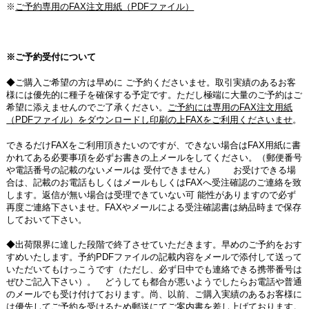
※
ご予約専用のFAX注文用紙（PDFファイル）
※ご予約受付について
◆ご購入ご希望の方は早めに ご予約くださいませ。取引実績のあるお客
様には優先的に種子を確保する予定です。ただし極端に大量のご予約はご
希望に添えませんのでご了承ください。
ご予約には専用のFAX注文用紙
（PDFファイル）をダウンロードし印刷の上FAXをご利用くださいませ
。
できるだけFAXをご利用頂きたいのですが、できない場合はFAX用紙に書
かれてある必要事項を必ずお書きの上メールをしてください。（郵便番号
や電話番号の記載のないメールは 受付できません） お受けできる場
合は、記載のお電話もしくはメールもしくはFAXへ受注確認のご連絡を致
します。返信が無い場合は受理できていない可 能性がありますので必ず
再度ご連絡下さいませ。FAXやメールによる受注確認書は納品時まで保存
しておいて下さい。
◆出荷限界に達した段階で終了させていただきます。早めのご予約をおす
すめいたします。予約PDFファイルの記載内容をメールで添付して送って
いただいてもけっこうです（ただし、必ず日中でも連絡できる携帯番号は
ぜひご記入下さい）。 どうしても都合が悪いようでしたらお電話や普通
のメールでも受け付けております。尚、以前、ご購入実績のあるお客様に
は優先してご予約を受けるため郵送にてご案内書を差し上げております。