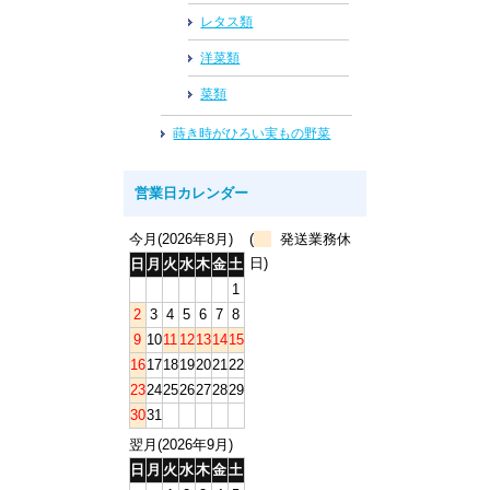
レタス類
洋菜類
菜類
蒔き時がひろい実もの野菜
営業日カレンダー
今月(2026年8月)
(
発送業務休
日)
日
月
火
水
木
金
土
1
2
3
4
5
6
7
8
9
10
11
12
13
14
15
16
17
18
19
20
21
22
23
24
25
26
27
28
29
30
31
翌月(2026年9月)
日
月
火
水
木
金
土