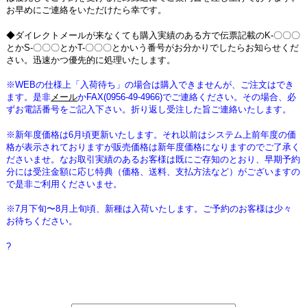
お早めにご連絡をいただけたら幸です。
◆ダイレクトメールが来なくても購入実績のある方で伝票記載のK-〇〇〇
とかS-〇〇〇とかT-〇〇〇とかいう番号がお分かりでしたらお知らせくだ
さい。迅速かつ優先的に処理いたします。
※WEBの仕様上「入荷待ち」の場合は購入できませんが、ご注文はでき
ます。是非
メール
かFAX(0956-49-4966)でご連絡ください。その場合、必
ずお電話番号をご記入下さい。折り返し受注した旨ご連絡いたします。
※新年度価格は6月頃更新いたします。それ以前はシステム上前年度の価
格が表示されておりますが販売価格は新年度価格になりますのでご了承く
ださいませ。なお取引実績のあるお客様は既にご存知のとおり、早期予約
分には受注金額に応じ特典（価格、送料、支払方法など）がございますの
で是非ご利用くださいませ。
※7月下旬〜8月上旬頃、新種は入荷いたします。ご予約のお客様は少々
お待ちください。
?