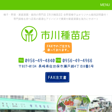
MENU
種子・野菜・家庭菜園・栽培の専門店【市川種苗店】全野菜種子はオリジナル栽培説明書付！
専門資格を持つ店長の最適なアドバイスで農業や家庭菜園を強力にサポート
まずはこれか
ホーム
お勧め商品
お知らせ
店舗概要
ら