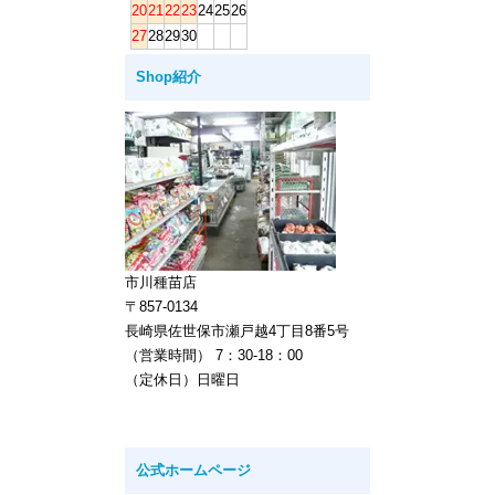
20
21
22
23
24
25
26
27
28
29
30
Shop紹介
市川種苗店
〒857-0134
長崎県佐世保市瀬戸越4丁目8番5号
（営業時間） 7：30-18：00
（定休日）日曜日
公式ホームページ