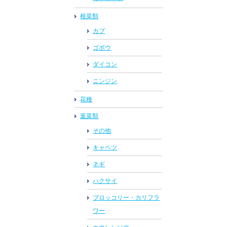
根菜類
カブ
ゴボウ
ダイコン
ニンジン
花種
葉菜類
その他
キャベツ
ネギ
ハクサイ
ブロッコリー・カリフラ
ワー