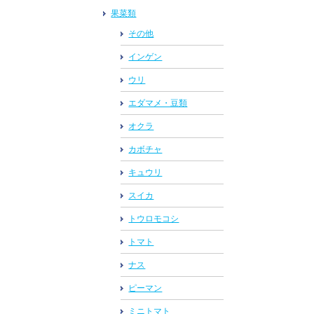
果菜類
その他
インゲン
ウリ
エダマメ・豆類
オクラ
カボチャ
キュウリ
スイカ
トウロモコシ
トマト
ナス
ピーマン
ミニトマト