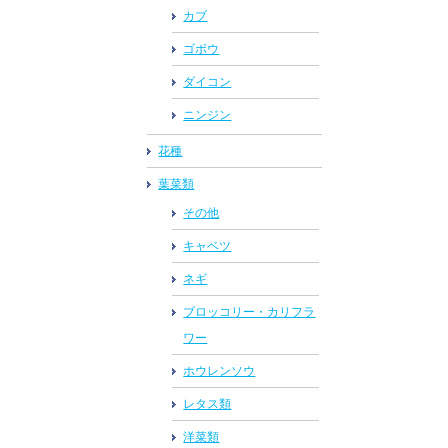
カブ
ゴボウ
ダイコン
ニンジン
花種
葉菜類
その他
キャベツ
ネギ
ブロッコリー・カリフラ
ワー
ホウレンソウ
レタス類
洋菜類