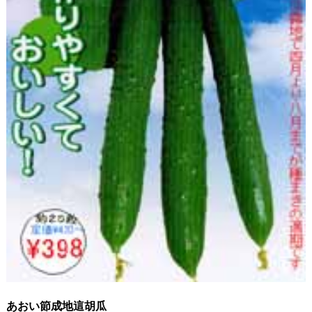
あおい節成地這胡瓜