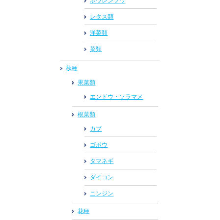
ホウレンソウ
レタス類
洋菜類
菜類
秋種
果菜類
エンドウ・ソラマメ
根菜類
カブ
ゴボウ
タマネギ
ダイコン
ニンジン
花種