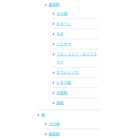
葉菜類
その他
キャベツ
ネギ
ハクサイ
ブロッコリー・カリフラ
ワー
ホウレンソウ
レタス類
洋菜類
菜類
種
その他
根菜類