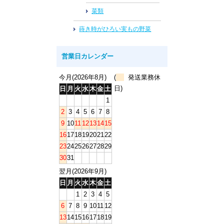
菜類
蒔き時がひろい実もの野菜
営業日カレンダー
今月(2026年8月)
(
発送業務休
日)
日
月
火
水
木
金
土
1
2
3
4
5
6
7
8
9
10
11
12
13
14
15
16
17
18
19
20
21
22
23
24
25
26
27
28
29
30
31
翌月(2026年9月)
日
月
火
水
木
金
土
1
2
3
4
5
6
7
8
9
10
11
12
13
14
15
16
17
18
19