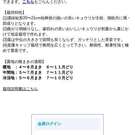
できます。
こちら
もごらんください。
【栽培特性】
(1)濃緑短形20〜21cm短棒状の揃いの良いキュウリが主枝、側枝共に飛・
節成りとなります。
(2)曲がり胴細りなし、歯切れの良いおいしいキュウリが初夏から夏にか
けて地這栽培で作れます。
(3)葉は中位の大きさで節間も長くならず、ガッチリとした草姿です。
(4)直播キャップ栽培で株間を広くとって下さい。耐病性、耐暑性強く極
めて豊産です。
【露地の種まきの適期】
暖地 ：４〜８月まき ６〜１１月どり
中間地：５〜７月まき ７〜１１月どり
冷涼地：５〜６月まき ７〜１０月どり
栽培説明書はこちら
会員ログイン