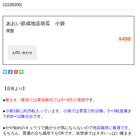
(11100200)
あおい節成地這胡瓜 小袋
廃盤
¥498
お問い合わせ
【店長より】
●
種まき：暖地では露地栽培では4〜8月が適期
です。
●
小袋1袋に約25粒入っています。小袋では育苗で約12株、2〜3粒直播き
で約8〜12株分位
です。
●やや短めのキュウリで曲がりが気にならないので
地這栽培に最適です
。
もちろん、普通の立ち栽培でもOKです。佐世保では８月いっぱい種まき