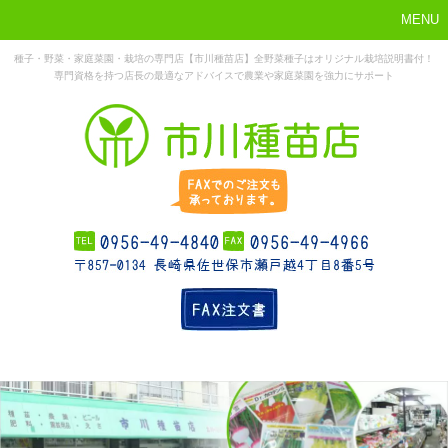
MENU
種子・野菜・家庭菜園・栽培の専門店【市川種苗店】全野菜種子はオリジナル栽培説明書付！
専門資格を持つ店長の最適なアドバイスで農業や家庭菜園を強力にサポート
まずはこれか
ホーム
お勧め商品
お知らせ
店舗概要
ら