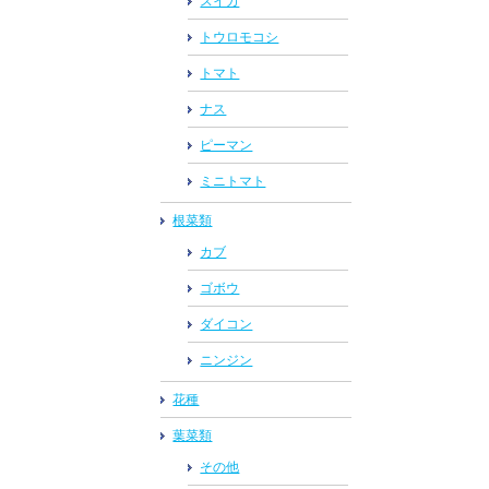
スイカ
トウロモコシ
トマト
ナス
ピーマン
ミニトマト
根菜類
カブ
ゴボウ
ダイコン
ニンジン
花種
葉菜類
その他