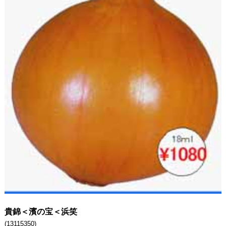
貴錦＜濱の宝＜浜笑
(13115350)