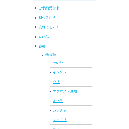
ご予約受付中
初心者むき
売れてます！
新商品
春種
果菜類
その他
インゲン
ウリ
エダマメ・豆類
オクラ
カボチャ
キュウリ