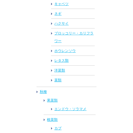
キャベツ
ネギ
ハクサイ
ブロッコリー・カリフラ
ワー
ホウレンソウ
レタス類
洋菜類
菜類
秋種
果菜類
エンドウ・ソラマメ
根菜類
カブ