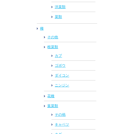
洋菜類
菜類
種
その他
根菜類
カブ
ゴボウ
ダイコン
ニンジン
花種
葉菜類
その他
キャベツ