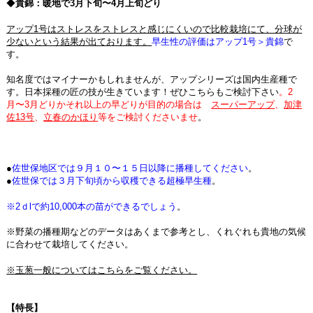
◆
貴錦：暖地で3月下旬〜4月上旬どり
アップ1号はストレスをストレスと感じにくいので比較栽培にて、分球が
少ないという結果が出ております。
早生性の評価はアップ1号＞貴錦
で
す。
知名度ではマイナーかもしれませんが、アップシリーズは国内生産種で
す。日本採種の匠の技が生きています！ぜひこちらもご検討下さい
。2
月〜3月どりかそれ以上の早どりが目的の場合は
スーパーアップ
、
加津
佐13号
、
立春のかほり
等をご検討くださいませ
。
●
佐世保地区では９月１０〜１５日以降に播種してください
。
●
佐世保では３月下旬頃から収穫できる超極早生種
。
※2ｄlで約10,000本の苗ができるでしょう
。
※野菜の播種期などのデータはあくまで参考とし、くれぐれも貴地の気候
に合わせて栽培してください。
※玉葱一般についてはこちらをご覧ください。
【特長】