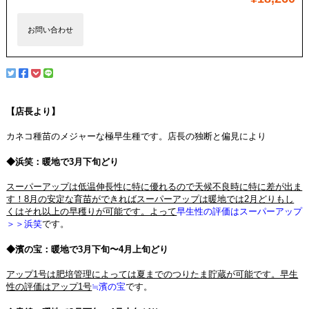
お問い合わせ
【店長より】
カネコ種苗のメジャーな極早生種です。店長の独断と偏見により
◆浜笑：暖地で3月下旬どり
スーパーアップは低温伸長性に特に優れるので天候不良時に特に差が出ま
す！8月の安定な育苗ができればスーパーアップは暖地では2月どりもし
くはそれ以上の早穫りが可能です。よって
早生性の評価はスーパーアップ
＞＞浜笑
です。
◆濱の宝：暖地で3月下旬〜4月上旬どり
アップ1号は肥培管理によっては夏までのつりたま貯蔵が可能です。早生
性の評価はアップ1号
≒濱の宝
です。