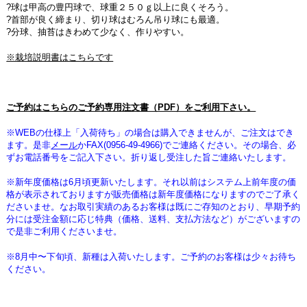
?球は甲高の豊円球で、球重２５０ｇ以上に良くそろう。
?首部が良く締まり、切り球はむろん吊り球にも最適。
?分球、抽苔はきわめて少なく、作りやすい。
※栽培説明書はこちらです
ご予約はこちらのご予約専用注文書（PDF）をご利用下さい。
※WEBの仕様上「入荷待ち」の場合は購入できませんが、ご注文はでき
ます。是非
メール
かFAX(0956-49-4966)でご連絡ください。その場合、必
ずお電話番号をご記入下さい。折り返し受注した旨ご連絡いたします。
※新年度価格は6月頃更新いたします。それ以前はシステム上前年度の価
格が表示されておりますが販売価格は新年度価格になりますのでご了承く
ださいませ。なお取引実績のあるお客様は既にご存知のとおり、早期予約
分には受注金額に応じ特典（価格、送料、支払方法など）がございますの
で是非ご利用くださいませ。
※8月中〜下旬頃、新種は入荷いたします。ご予約のお客様は少々お待ち
ください。