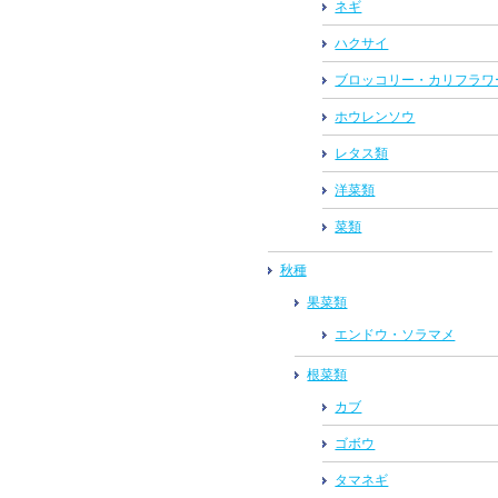
ネギ
ハクサイ
ブロッコリー・カリフラワ
ホウレンソウ
レタス類
洋菜類
菜類
秋種
果菜類
エンドウ・ソラマメ
根菜類
カブ
ゴボウ
タマネギ