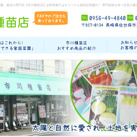
菜園・栽培の専門店【市川種苗店】全野菜種子はオリジナル栽培説明書付！ 専門資格を持つ店長の最