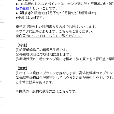
●この品種のおススメポイントは、ナンプ病に強く平坦地の8・9
極早生種！
ということです。
●
《種まき》
暖地では7月下旬〜9月初旬が播種適期です。
●小袋は1.5mlです。
ー
※当店で制作した説明書入りの袋でお届けいたします。
※ブログに記事があります。こちらもご覧ください。
※白菜のについてはこちらもご覧ください。
【特性】
(1)近距離輸送用の超極早生種です。
(2)播種後50日位で収穫期に達します。
(3)耐暑性優れ、特にナンプ病には極めて強く夏でも生育旺盛で早
【注意】
(1)ウイルス病はアブラムシが媒介します、高温乾燥期のアブラ
(2)高温乾燥機は生理障害としてホウ素欠乏症が発生しやすいです。棚素
と非常に効果があります。
※白菜の一般的な栽培方法はこちらです。