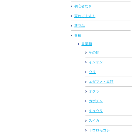
初心者むき
売れてます！
新商品
春種
果菜類
その他
インゲン
ウリ
エダマメ・豆類
オクラ
カボチャ
キュウリ
スイカ
トウロモコシ