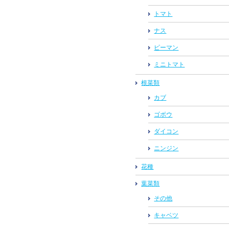
トマト
ナス
ピーマン
ミニトマト
根菜類
カブ
ゴボウ
ダイコン
ニンジン
花種
葉菜類
その他
キャベツ