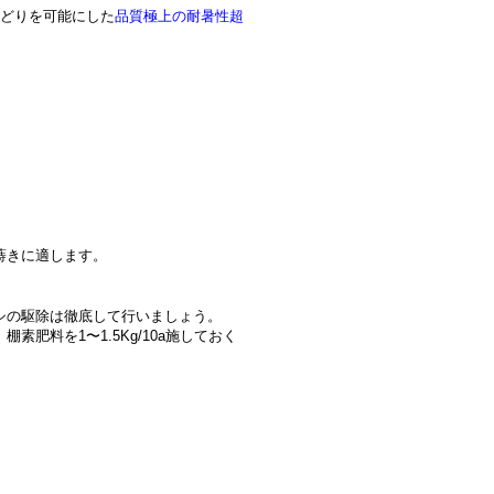
月どりを可能にした
品質極上の耐暑性超
蒔きに適します。
ムシの駆除は徹底して行いましょう。
肥料を1〜1.5Kg/10a施しておく