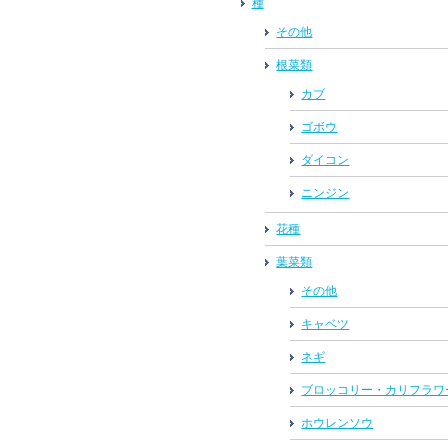
種
その他
根菜類
カブ
ゴボウ
ダイコン
ニンジン
花種
葉菜類
その他
キャベツ
ネギ
ブロッコリー・カリフラワ
ホウレンソウ