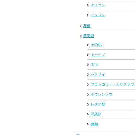
ダイコン
ニンジン
花種
葉菜類
その他
キャベツ
ネギ
ハクサイ
ブロッコリー・カリフラワ
ホウレンソウ
レタス類
洋菜類
菜類