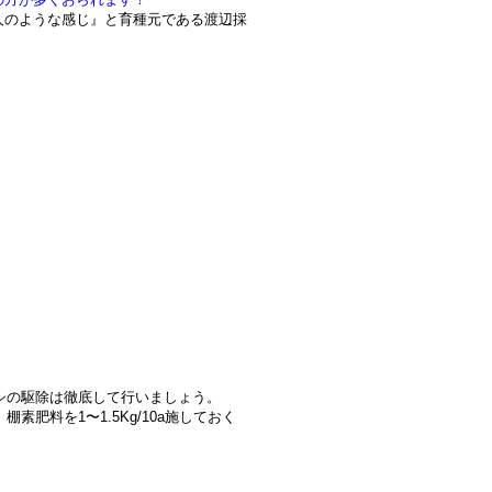
人のような感じ』と育種元である渡辺採
ムシの駆除は徹底して行いましょう。
肥料を1〜1.5Kg/10a施しておく