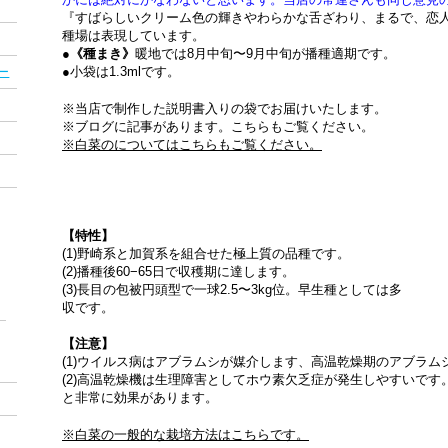
『すばらしいクリーム色の輝きやわらかな舌ざわり、まるで、恋
種場は表現しています。
●
《種まき》
暖地では8月中旬〜9月中旬が播種適期です。
●小袋は1.3mlです。
ー
※当店で制作した説明書入りの袋でお届けいたします。
※ブログに記事があります。こちらもご覧ください。
※白菜のについてはこちらもご覧ください。
【特性】
(1)野崎系と加賀系を組合せた極上質の品種です。
(2)播種後60−65日で収穫期に達します。
(3)長目の包被円頭型で一球2.5〜3kg位。早生種としては多
収です。
【注意】
(1)ウイルス病はアブラムシが媒介します、高温乾燥期のアブラ
(2)高温乾燥機は生理障害としてホウ素欠乏症が発生しやすいです。棚素
と非常に効果があります。
※白菜の一般的な栽培方法はこちらです。