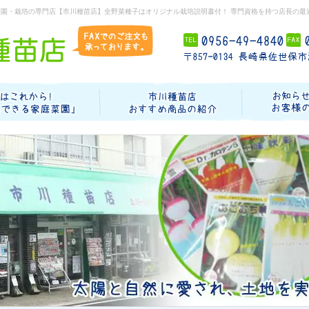
菜園・栽培の専門店【市川種苗店】全野菜種子はオリジナル栽培説明書付！ 専門資格を持つ店長の最