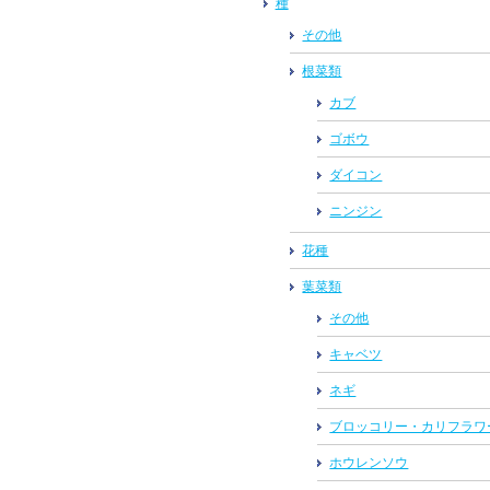
種
その他
根菜類
カブ
ゴボウ
ダイコン
ニンジン
花種
葉菜類
その他
キャベツ
ネギ
ブロッコリー・カリフラワ
ホウレンソウ