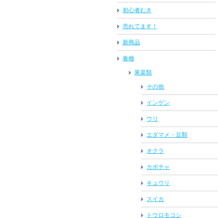
初心者むき
売れてます！
新商品
春種
果菜類
その他
インゲン
ウリ
エダマメ・豆類
オクラ
カボチャ
キュウリ
スイカ
トウロモコシ