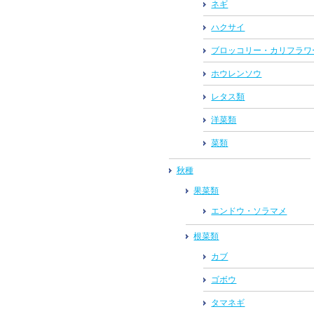
ネギ
ハクサイ
ブロッコリー・カリフラワ
ホウレンソウ
レタス類
洋菜類
菜類
秋種
果菜類
エンドウ・ソラマメ
根菜類
カブ
ゴボウ
タマネギ