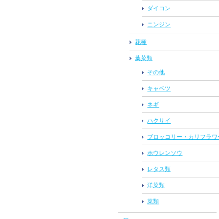
ダイコン
ニンジン
花種
葉菜類
その他
キャベツ
ネギ
ハクサイ
ブロッコリー・カリフラワ
ホウレンソウ
レタス類
洋菜類
菜類