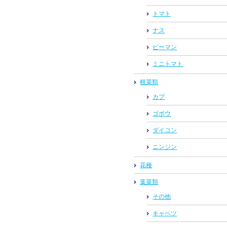
トマト
ナス
ピーマン
ミニトマト
根菜類
カブ
ゴボウ
ダイコン
ニンジン
花種
葉菜類
その他
キャベツ