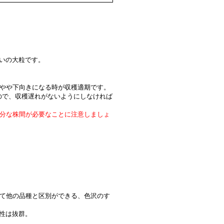
らいの大粒です。
がやや下向きになる時が収穫適期です。
ので、収穫遅れがないようにしなければ
分な株間が必要なことに注意しましょ
して他の品種と区別ができる、色沢のす
場性は抜群。