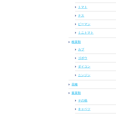
トマト
ナス
ピーマン
ミニトマト
根菜類
カブ
ゴボウ
ダイコン
ニンジン
花種
葉菜類
その他
キャベツ