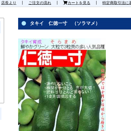
店長より
ご注文の流れ
カートを見る
特定商取引法に
タキイ 仁徳一寸 （ソラマメ）