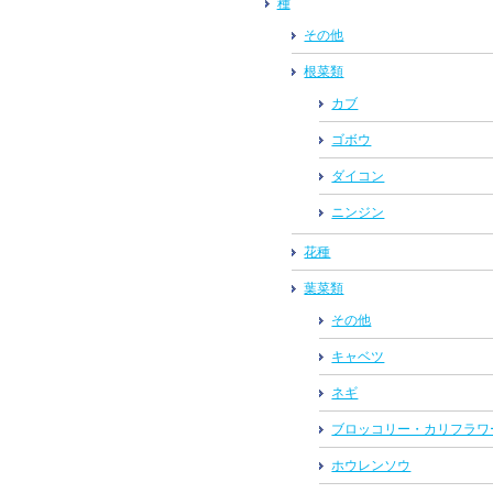
種
その他
根菜類
カブ
ゴボウ
ダイコン
ニンジン
花種
葉菜類
その他
キャベツ
ネギ
ブロッコリー・カリフラワ
ホウレンソウ