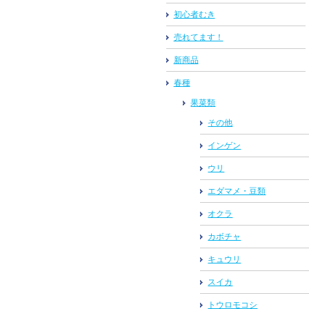
初心者むき
売れてます！
新商品
春種
果菜類
その他
インゲン
ウリ
エダマメ・豆類
オクラ
カボチャ
キュウリ
スイカ
トウロモコシ