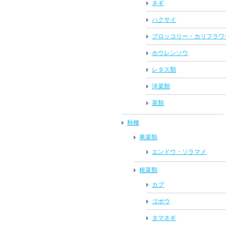
ネギ
ハクサイ
ブロッコリー・カリフラワ
ホウレンソウ
レタス類
洋菜類
菜類
秋種
果菜類
エンドウ・ソラマメ
根菜類
カブ
ゴボウ
タマネギ