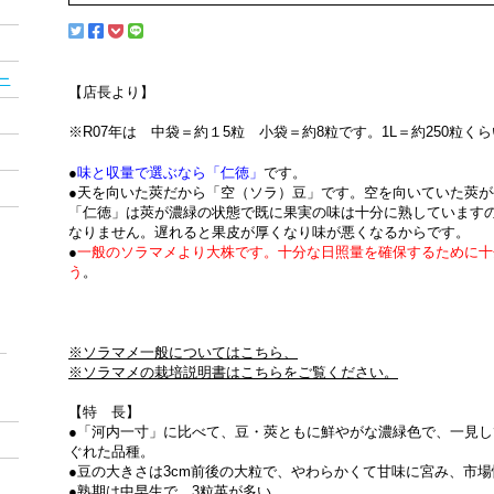
ー
【店長より】
※R07年は 中袋＝約１5粒 小袋＝約8粒です。1L＝約250粒く
●
味と収量で選ぶなら「仁徳」
です。
●天を向いた莢だから「空（ソラ）豆」です。空を向いていた莢
「仁徳」は莢が濃緑の状態で既に果実の味は十分に熟しています
なりません。遅れると果皮が厚くなり味が悪くなるからです。
●
一般のソラマメより大株です。十分な日照量を確保するために十
う
。
※ソラマメ一般についてはこちら、
※ソラマメの栽培説明書はこちらをご覧ください。
【特 長】
●「河内一寸」に比べて、豆・莢ともに鮮やがな濃緑色で、一見
ぐれた品種。
●豆の大きさは3cm前後の大粒で、やわらかくて甘味に宮み、市
●熟期は中早生で、3粒英が多い。