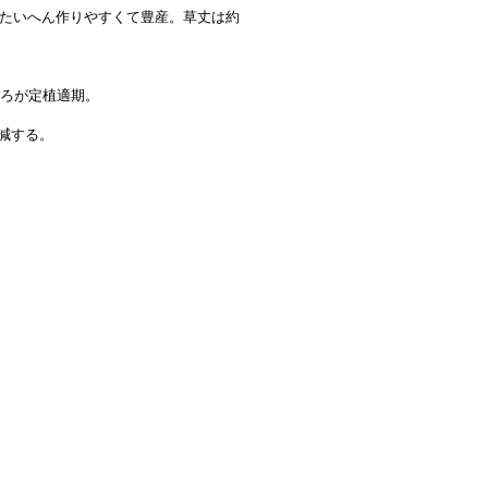
、たいへん作りやすくて豊産。草丈は約
ごろが定植適期。
。
加減する。