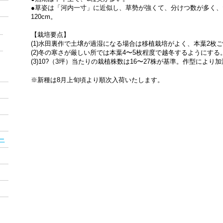
●草姿は「河内一寸」に近似し、草勢が強くて、分けつ数が多く
120cm。
【栽培要点】
(1)水田裏作で土壌が過湿になる場合は移植栽培がよく、本葉2枚
(2)冬の寒さが厳しい所では本葉4〜5枚程度で越冬するようにする
(3)10?（3坪）当たりの栽植株数は16〜27株が基準。作型により
※新種は8月上旬頃より順次入荷いたします。
ー