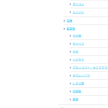
ダイコン
ニンジン
花種
葉菜類
その他
キャベツ
ネギ
ハクサイ
ブロッコリー・カリフラワ
ホウレンソウ
レタス類
洋菜類
菜類