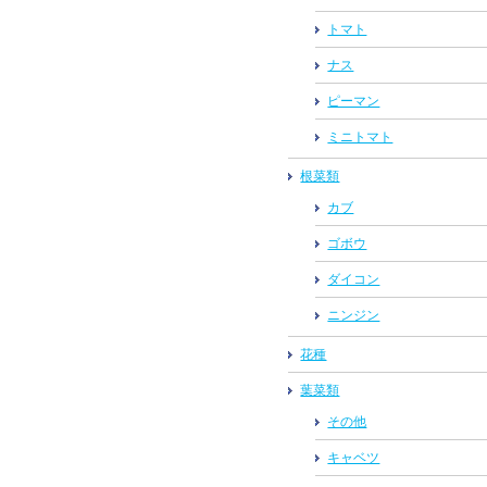
トマト
ナス
ピーマン
ミニトマト
根菜類
カブ
ゴボウ
ダイコン
ニンジン
花種
葉菜類
その他
キャベツ