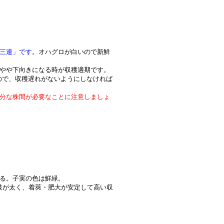
三連」です
。オハグロが白いので新鮮
がやや下向きになる時が収穫適期です。
ので、収穫遅れがないようにしなければ
分な株間が必要なことに注意しましょ
する。子実の色は鮮緑。
分枝が太く、着莢・肥大が安定して高い収