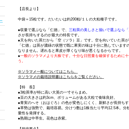
【店長より】
中袋＝15粒です。だいたいは約200粒/１Ｌの大粒種子です。
ー
●収量で選ぶなら「仁徳」で、
三粒莢の美しさと揃いで選ぶなら「
さが長持ちするのが最大の特長です。
●天を向いた莢だから「空（ソラ）豆」です。空を向いていた莢
「仁徳」は莢が濃緑の状態で既に果実の味は十分に熟しています
なりません。遅れると果皮が厚くなり味が悪くなるからです。
●
一般のソラマメより大株です。十分な日照量を確保するために十
う。
※ソラマメ一般についてはこちら、
※ソラマメの栽培説明書はこちらをご覧ください。
【特 長】
●3粒莢率が特に高い大英の一寸そらまめ。
●豆の大きさは約3cm、ボリュームがある大粒で食味良好。
●青実のへそ（おはぐろ）の色が変色しにくく、新鮮さが長持ち
●草勢は強勢で、栽培容易。分けつ数は1株当たり平均12.5本。
量性を発揮する。
●熟期は中早生。花色は赤紫。
【栽培要点】