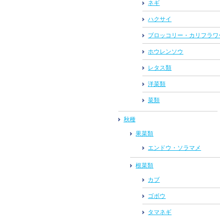
ネギ
ハクサイ
ブロッコリー・カリフラワ
ホウレンソウ
レタス類
洋菜類
菜類
秋種
果菜類
エンドウ・ソラマメ
根菜類
カブ
ゴボウ
タマネギ