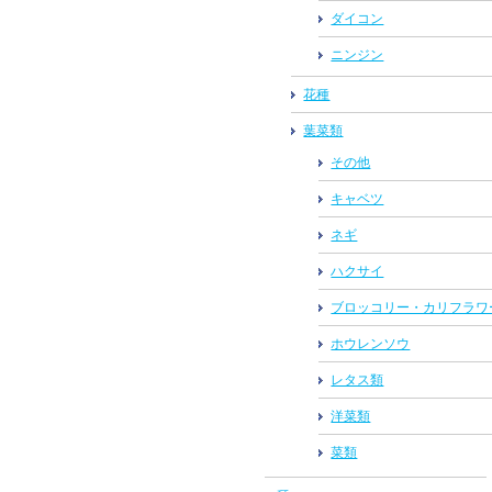
ダイコン
ニンジン
花種
葉菜類
その他
キャベツ
ネギ
ハクサイ
ブロッコリー・カリフラワ
ホウレンソウ
レタス類
洋菜類
菜類