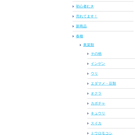
初心者むき
売れてます！
新商品
春種
果菜類
その他
インゲン
ウリ
エダマメ・豆類
オクラ
カボチャ
キュウリ
スイカ
トウロモコシ