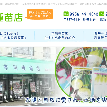
菜園・栽培の専門店【市川種苗店】全野菜種子はオリジナル栽培説明書付！ 専門資格を持つ店長の最