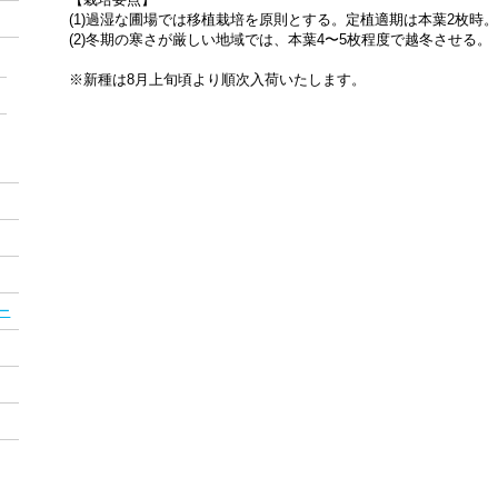
(1)過湿な圃場では移植栽培を原則とする。定植適期は本葉2枚時。
(2)冬期の寒さが厳しい地域では、本葉4〜5枚程度で越冬させる。
※新種は8月上旬頃より順次入荷いたします。
ー