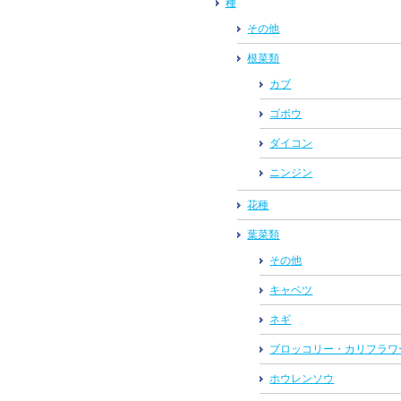
種
その他
根菜類
カブ
ゴボウ
ダイコン
ニンジン
花種
葉菜類
その他
キャベツ
ネギ
ブロッコリー・カリフラワ
ホウレンソウ