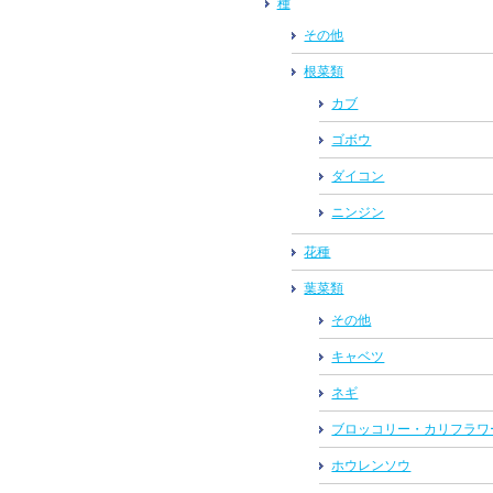
種
その他
根菜類
カブ
ゴボウ
ダイコン
ニンジン
花種
葉菜類
その他
キャベツ
ネギ
ブロッコリー・カリフラワ
ホウレンソウ