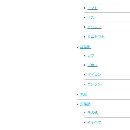
トマト
ナス
ピーマン
ミニトマト
根菜類
カブ
ゴボウ
ダイコン
ニンジン
花種
葉菜類
その他
キャベツ