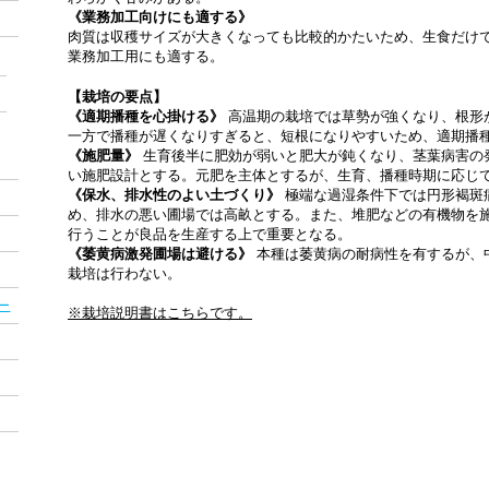
《業務加工向けにも適する》
肉質は収穫サイズが大きくなっても比較的かたいため、生食だけ
業務加工用にも適する。
【栽培の要点】
《適期播種を心掛ける》
高温期の栽培では草勢が強くなり、根形
一方で播種が遅くなりすぎると、短根になりやすいため、適期播
《施肥量》
生育後半に肥効が弱いと肥大が鈍くなり、茎葉病害の
い施肥設計とする。元肥を主体とするが、生育、播種時期に応じ
《保水、排水性のよい土づくり》
極端な過湿条件下では円形褐斑
め、排水の悪い圃場では高畝とする。また、堆肥などの有機物を
行うことが良品を生産する上で重要となる。
《萎黄病激発圃場は避ける》
本種は萎黄病の耐病性を有するが、
栽培は行わない。
ー
※栽培説明書はこちらです。