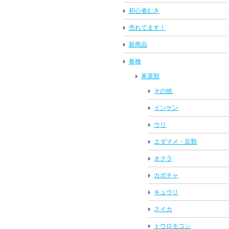
初心者むき
売れてます！
新商品
春種
果菜類
その他
インゲン
ウリ
エダマメ・豆類
オクラ
カボチャ
キュウリ
スイカ
トウロモコシ