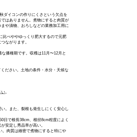
質秋ダイコンの作りにくさという欠点を
長ではありません。煮物にすると肉質が
つまや漬物、おろしなどの業務加工用に
に比べややゆっくり肥大するので元肥
につながります。
な播種期です。収穫は11月〜12月と
いてください。土地の条件・水分・天候な
さい
。
遅い。また、裂根も発生しにくく安心し
0日で根長38cm、根径8cm程度によく
状が安定し秀品率が高い。
い。肉質は緻密で煮物にすると特にや