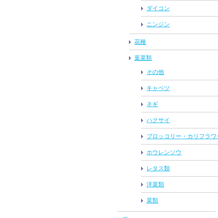
ダイコン
ニンジン
花種
葉菜類
その他
キャベツ
ネギ
ハクサイ
ブロッコリー・カリフラワ
ホウレンソウ
レタス類
洋菜類
菜類