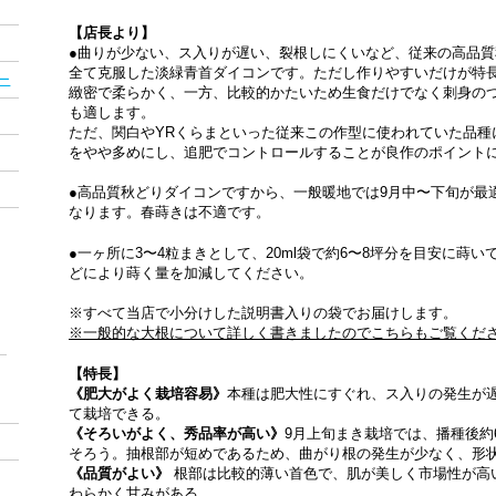
【店長より】
●曲りが少ない、ス入りが遅い、裂根しにくいなど、従来の高品
全て克服した淡緑青首ダイコンです。ただし作りやすいだけが特
ー
緻密で柔らかく、一方、比較的かたいため生食だけでなく刺身の
も適します。
ただ、関白やYRくらまといった従来この作型に使われていた品種
をやや多めにし、追肥でコントロールすることが良作のポイント
●高品質秋どりダイコンですから、一般暖地では9月中〜下旬が最適
なります。春蒔きは不適です。
●一ヶ所に3〜4粒まきとして、20ml袋で約6〜8坪分を目安に蒔
どにより蒔く量を加減してください。
※すべて当店で小分けした説明書入りの袋でお届けします。
※一般的な大根について詳しく書きましたのでこちらもご覧くだ
【特長】
《肥大がよく栽培容易》
本種は肥大性にすぐれ、ス入りの発生が
て栽培できる。
《そろいがよく、秀品率が高い》
9月上旬まき栽培では、播種後約6
そろう。抽根部が短めであるため、曲がり根の発生が少なく、形
《品質がよい》
根部は比較的薄い首色で、肌が美しく市場性が高
わらかく甘みがある。