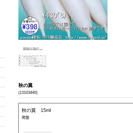
秋の翼
(13103440)
秋の翼 15ml
廃盤