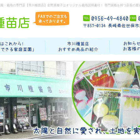
菜園・栽培の専門店【市川種苗店】全野菜種子はオリジナル栽培説明書付！ 専門資格を持つ店長の最