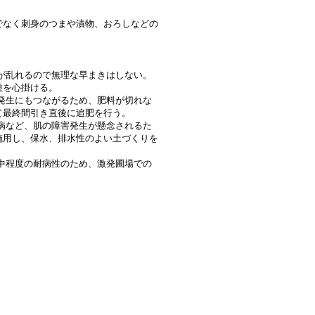
でなく刺身のつまや漬物、おろしなどの
が乱れるので無理な早まきはしない。
種を心掛ける。
発生にもつながるため、肥料が切れな
て最終間引き直後に追肥を行う。
病など、肌の障害発生が懸念されるた
施用し、保水、排水性のよい土づくりを
中程度の耐病性のため、激発圃場での