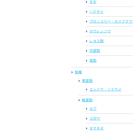
ネギ
ハクサイ
ブロッコリー・カリフラワ
ホウレンソウ
レタス類
洋菜類
菜類
秋種
果菜類
エンドウ・ソラマメ
根菜類
カブ
ゴボウ
タマネギ