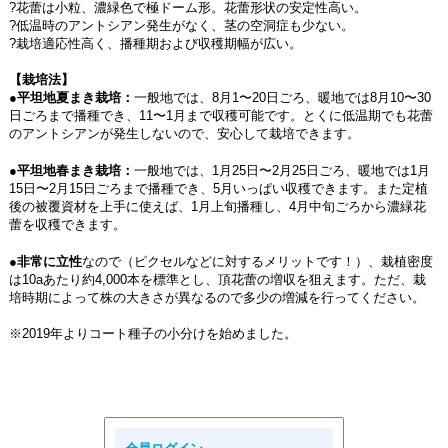
?花蕾は小粒、濃緑色で極ドーム形。花蕾形状の安定性高い。
?低温時のアントシアン発生がなく、茎の空洞症も少ない。
?栽培適応性高く、播種期および収穫期幅が広い。
【栽培法】
●
平坦地夏まき栽培：
一般地では、8月1〜20日ごろ、暖地では8月10〜30
日ごろまで播種でき、11〜1月まで収穫可能です。とくに低温期でも花蕾
のアントシアンが発生しないので、安心して栽培できます。
●
平坦地春まき栽培：
一般地では、1月25日〜2月25日ごろ、暖地では1月
15日〜2月15日ごろまで播種でき、5月いっぱい収穫できます。また定植
後の被覆資材を上手に使えば、1月上旬播種し、4月中旬ごろから濃緑花
蕾を収穫できます。
●
非常に立性
なので（ピクセルなどに対するメリットです！）、栽植密度
は10aあたり約4,000本を標準とし、頂花蕾の増収を狙えます。ただ、栽
培時期によって株の大きさが異なるので多少の増減を行ってください。
※2019年よりコート種子の小分けを始めました。