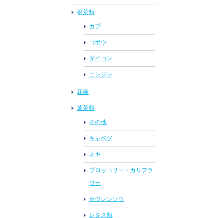
根菜類
カブ
ゴボウ
ダイコン
ニンジン
花種
葉菜類
その他
キャベツ
ネギ
ブロッコリー・カリフラ
ワー
ホウレンソウ
レタス類