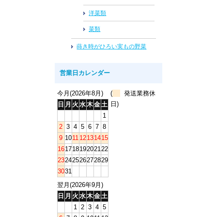
洋菜類
菜類
蒔き時がひろい実もの野菜
営業日カレンダー
今月(2026年8月)
(
発送業務休
日)
日
月
火
水
木
金
土
1
2
3
4
5
6
7
8
9
10
11
12
13
14
15
16
17
18
19
20
21
22
23
24
25
26
27
28
29
30
31
翌月(2026年9月)
日
月
火
水
木
金
土
1
2
3
4
5