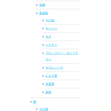
花種
葉菜類
その他
キャベツ
ネギ
ハクサイ
ブロッコリー・カリフラ
ワー
ホウレンソウ
レタス類
洋菜類
菜類
種
その他