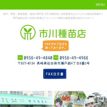
MENU
種子・野菜・家庭菜園・栽培の専門店【市川種苗店】全野菜種子はオリジナル栽培説明書付！
専門資格を持つ店長の最適なアドバイスで農業や家庭菜園を強力にサポート
まずはこれか
ホーム
お勧め商品
お知らせ
店舗概要
ら