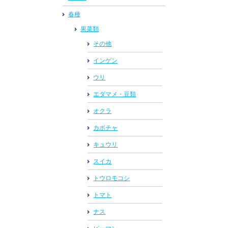
春種
果菜類
その他
インゲン
ウリ
エダマメ・豆類
オクラ
カボチャ
キュウリ
スイカ
トウロモコシ
トマト
ナス