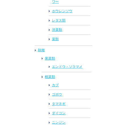
ワー
ホウレンソウ
レタス類
洋菜類
菜類
秋種
果菜類
エンドウ・ソラマメ
根菜類
カブ
ゴボウ
タマネギ
ダイコン
ニンジン