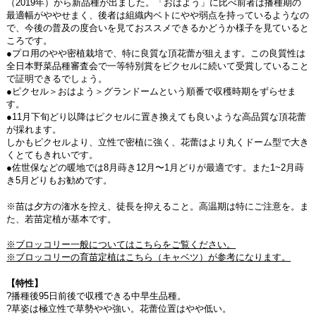
（2019年）から新品種が出ました。「おはよう」に比べ前者は播種期の
最適幅がややせまく、後者は組織内ベトにやや弱点を持っているようなの
で、今後の普及の度合いを見ておススメできるかどうか様子を見ていると
ころです。
●プロ用のやや密植栽培で、特に良質な頂花蕾が狙えます。この良質性は
全日本野菜品種審査会で一等特別賞をピクセルに続いて受賞していること
で証明できるでしょう。
●ピクセル＞おはよう＞グランドームという順番で収穫時期をずらせま
す。
●11月下旬どり以降はピクセルに置き換えても良いような高品質な頂花蕾
が採れます。
しかもピクセルより、立性で密植に強く、花蕾はより丸くドーム型で大き
くとてもきれいです。
●佐世保などの暖地では8月蒔き12月〜1月どりが最適です。また1~2月蒔
き5月どりもお勧めです。
※苗は夕方の潅水を控え、徒長を抑えること。高温期は特にご注意を。ま
た、若苗定植が基本です。
※ブロッコリー一般についてはこちらをご覧ください。
※ブロッコリーの育苗定植はこちら（キャベツ）が参考になります。
【特性】
?播種後95日前後で収穫できる中早生品種。
?草姿は極立性で草勢やや強い。花蕾位置はやや低い。