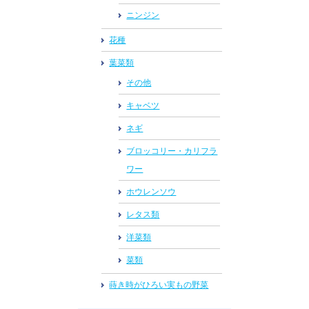
ニンジン
花種
葉菜類
その他
キャベツ
ネギ
ブロッコリー・カリフラ
ワー
ホウレンソウ
レタス類
洋菜類
菜類
蒔き時がひろい実もの野菜