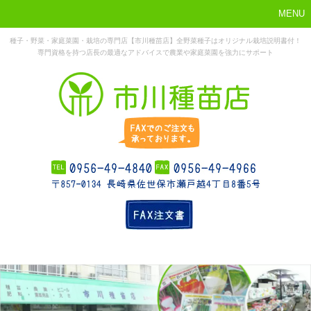
MENU
種子・野菜・家庭菜園・栽培の専門店【市川種苗店】全野菜種子はオリジナル栽培説明書付！
専門資格を持つ店長の最適なアドバイスで農業や家庭菜園を強力にサポート
まずはこれか
ホーム
お勧め商品
お知らせ
店舗概要
ら