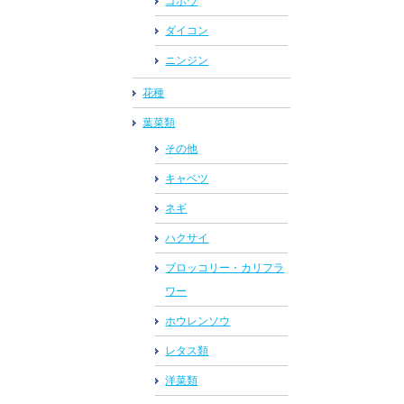
ゴボウ
ダイコン
ニンジン
花種
葉菜類
その他
キャベツ
ネギ
ハクサイ
ブロッコリー・カリフラ
ワー
ホウレンソウ
レタス類
洋菜類