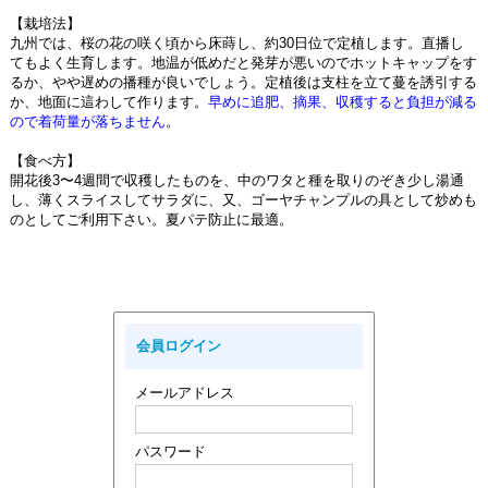
【栽培法】
九州では、桜の花の咲く頃から床蒔し、約30日位で定植します。直播し
てもよく生育します。地温が低めだと発芽が悪いのでホットキャップをす
るか、やや遅めの播種が良いでしょう。定植後は支柱を立て蔓を誘引する
か、地面に這わして作ります。
早めに追肥、摘果、収穫すると負担が減る
ので着荷量が落ちません
。
【食べ方】
開花後3〜4週間で収穫したものを、中のワタと種を取りのぞき少し湯通
し、薄くスライスしてサラダに、又、ゴーヤチャンプルの具として炒めも
のとしてご利用下さい。夏パテ防止に最適。
会員ログイン
メールアドレス
パスワード