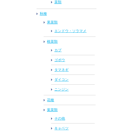
菜類
秋種
果菜類
エンドウ・ソラマメ
根菜類
カブ
ゴボウ
タマネギ
ダイコン
ニンジン
花種
葉菜類
その他
キャベツ