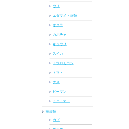
ウリ
エダマメ・豆類
オクラ
カボチャ
キュウリ
スイカ
トウロモコシ
トマト
ナス
ピーマン
ミニトマト
根菜類
カブ