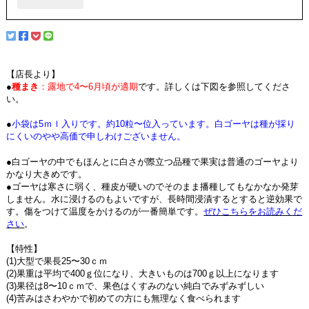
【店長より】
●
種まき
：露地で4〜6月頃が適期
です。詳しくは下図を参照してくださ
い。
●
小袋は5ｍｌ入りです。約10粒〜位入っています。白ゴーヤは種が採り
にくいのやや高価で申しわけございません。
●白ゴーヤの中でもほんとに白さが際立つ品種で果実は普通のゴーヤより
かなり大きめです。
●ゴーヤは寒さに弱く、種皮が硬いのでそのまま播種してもなかなか発芽
しません。水に浸けるのもよいですが、長時間浸漬するとすると逆効果で
す。傷をつけて温度をかけるのが一番簡単です。
ぜひこちらをお読みくだ
さい
。
【特性】
(1)大型で果長25〜30ｃｍ
(2)果重は平均で400ｇ位になり、大きいものは700ｇ以上になります
(3)果径は8〜10ｃｍで、果色はくすみのない純白でみずみずしい
(4)苦みはさわやかで初めての方にも無理なく食べられます