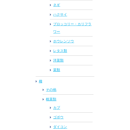
ネギ
ハクサイ
ブロッコリー・カリフラ
ワー
ホウレンソウ
レタス類
洋菜類
菜類
種
その他
根菜類
カブ
ゴボウ
ダイコン