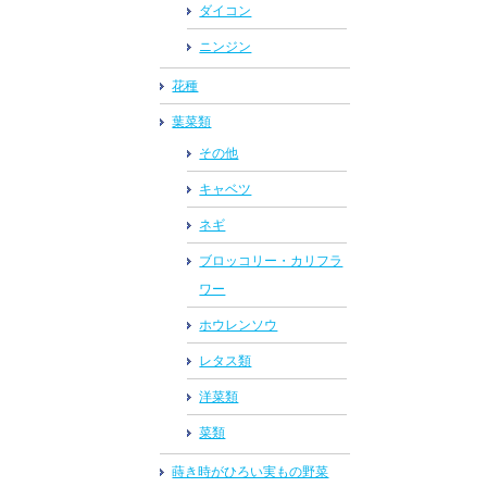
ダイコン
ニンジン
花種
葉菜類
その他
キャベツ
ネギ
ブロッコリー・カリフラ
ワー
ホウレンソウ
レタス類
洋菜類
菜類
蒔き時がひろい実もの野菜