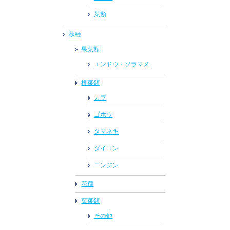
菜類
秋種
果菜類
エンドウ・ソラマメ
根菜類
カブ
ゴボウ
タマネギ
ダイコン
ニンジン
花種
葉菜類
その他