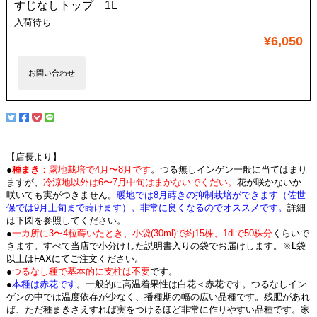
すじなしトップ 1L
入荷待ち
¥6,050
お問い合わせ
【店長より】
●
種まき
：露地栽培で4月〜8月です
。つる無しインゲン一般に当てはまり
ますが、
冷涼地以外は6〜7月中旬はまかないでくだい。
花が咲かないか
咲いても実がつきません。
暖地では8月蒔きの抑制栽培ができます（佐世
保では9月上旬まで蒔けます）。非常に良くなるのでオススメです。
詳細
は下図を参照してください。
●
一カ所に3〜4粒蒔いたとき、小袋(30ml)で約15株、1dlで50株分
くらいで
きます。すべて当店で小分けした説明書入りの袋でお届けします。※L袋
以上はFAXにてご注文ください。
●
つるなし種で基本的に支柱は不要
です。
●
本種は赤花です
。一般的に高温着果性は白花＜赤花です。つるなしイン
ゲンの中では温度依存が少なく、播種期の幅の広い品種です。残肥があれ
ば、ただ種まきさえすれば実をつけるほど非常に作りやすい品種です。家