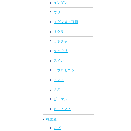
インゲン
ウリ
エダマメ・豆類
オクラ
カボチャ
キュウリ
スイカ
トウロモコシ
トマト
ナス
ピーマン
ミニトマト
根菜類
カブ