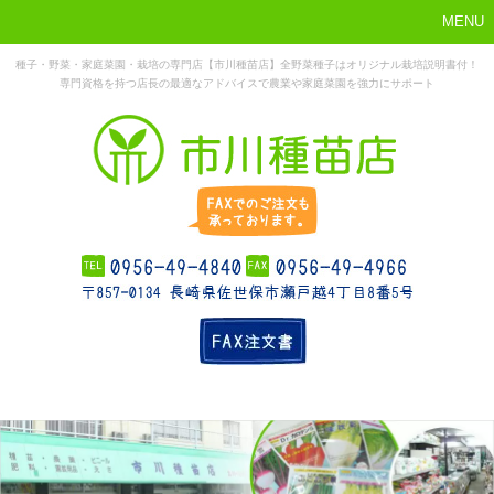
MENU
種子・野菜・家庭菜園・栽培の専門店【市川種苗店】全野菜種子はオリジナル栽培説明書付！
専門資格を持つ店長の最適なアドバイスで農業や家庭菜園を強力にサポート
まずはこれか
ホーム
お勧め商品
お知らせ
店舗概要
ら