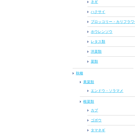
ネギ
ハクサイ
ブロッコリー・カリフラワ
ホウレンソウ
レタス類
洋菜類
菜類
秋種
果菜類
エンドウ・ソラマメ
根菜類
カブ
ゴボウ
タマネギ