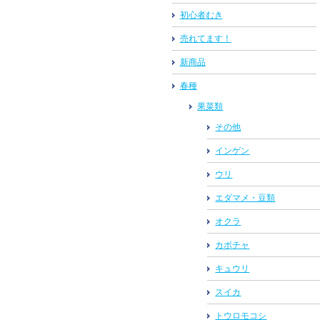
初心者むき
売れてます！
新商品
春種
果菜類
その他
インゲン
ウリ
エダマメ・豆類
オクラ
カボチャ
キュウリ
スイカ
トウロモコシ