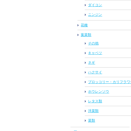
ダイコン
ニンジン
花種
葉菜類
その他
キャベツ
ネギ
ハクサイ
ブロッコリー・カリフラワ
ホウレンソウ
レタス類
洋菜類
菜類