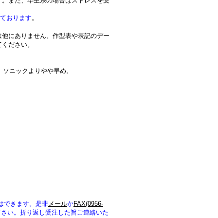
す。また、早生系の場合はストレスを受
しております
。
は他にありません。作型表や表記のデー
てください。
、ソニックよりやや早め。
はできます。是非
メール
か
FAX(0956-
下さい。折り返し受注した旨ご連絡いた