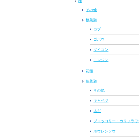
種
その他
根菜類
カブ
ゴボウ
ダイコン
ニンジン
花種
葉菜類
その他
キャベツ
ネギ
ブロッコリー・カリフラワ
ホウレンソウ