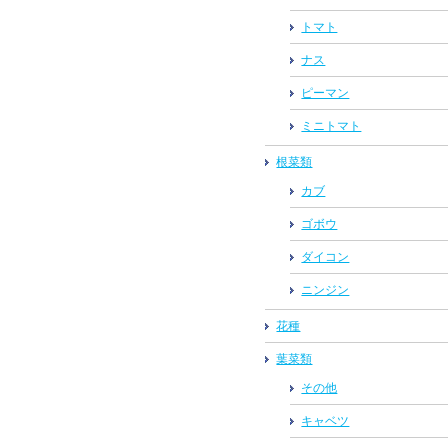
トマト
ナス
ピーマン
ミニトマト
根菜類
カブ
ゴボウ
ダイコン
ニンジン
花種
葉菜類
その他
キャベツ