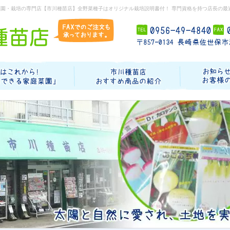
菜園・栽培の専門店【市川種苗店】全野菜種子はオリジナル栽培説明書付！ 専門資格を持つ店長の最