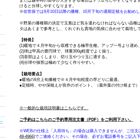
または越冬時の苗令が大きすぎる場合はトウ立ちしやすくなりま
けると分球しやすくなります。
※
佐世保では9月10日以降の播種、10月下旬の適期定植をお勧め
※野菜の播種期の決定で玉葱ほど気を遣わなければならない品種
タはあくまで参考とし、くれぐれも貴地の気候に合わせて栽培し
【特長】
(1)暖地で４月中旬から収穫できる極早生種。アップ一号より遅め
(2)球は甲高の豊円球で、球重300g程度でよく揃う。
(3)首部はよくしまり、切り玉やつり玉に適する。
(4)分球や抽苔は極めて少なく作りやすい。
【栽培要点】
●暖地の9月上旬播種で※４月中旬程度の早どりに最適。
●定植時、やや深植えが良作のポイント。（最外葉の付け根まで）
※一般的な栽培説明書はこちらです。
ご予約はこちらのご予約専用注文書（PDF）をご利用下さい。
ー
※WEBの仕様上「入荷待ち」の場合は購入できませんが、ご注文
49-4966)
でご連絡ください。その場合、必ずお電話番号をご記入