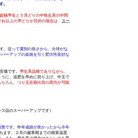
す。
超極早生と５月どりの中晩生系の中間
はそれ以上の早どりが目的の場合は
スー
。
す。従って選別の良さから、分球がな
ーパーアップの血統を引く肥大性良好な
安価です。
早生系品種でありながら、
ように、追肥を早めに切り上げ、中玉で
もちろん、つり玉長期出荷の両方が可能
ーズ品のスーパーアップです）
厳禁です。昨年成績が良かったから今年
れます。２月の厳寒期までの積算温度