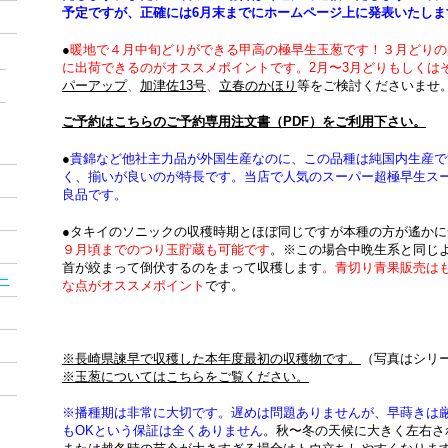
予定ですが、正確には6月末までにホームページ上に発表いたしま
●
暖地で４月中旬どりができる甲高の極早生玉葱です！３月どりの
に出荷できるのがオススメポイントです。2月〜3月どりもしく
パーアップ
、
加津佐13号
、
立春のかほり
等をご検討くださいませ
ご予約はこちらのご予約専用注文書（PDF）をご利用下さい。
●
貴錦など他社主力品が外国生産なのに、この品種は純国内生産で
く、揃いが良いのが特長です。当店で人気のスーパー超極早生ス
良品です。
●タキイのソニックの収穫時期とほぼ同じですが本種の方が遙かに
９月頃までのつり玉貯蔵も可能です
。※この場合中晩生系と同じ
首が絞まって倒伏するのをまって収穫します
。青切り青果販売は
ー
な点がオススメポイント
です。
※長崎県諫早で収穫した本年度最初の収穫物です。
（写真はシリ
※玉葱についてはこちらをご覧ください。
※
播種期は非常に大切です。遅めは問題ありませんが、早蒔きは
もOKという保証は全くありません
。秋〜冬の天候に大きく左右さ