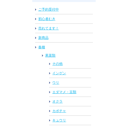
ご予約受付中
初心者むき
売れてます！
新商品
春種
果菜類
その他
インゲン
ウリ
エダマメ・豆類
オクラ
カボチャ
キュウリ