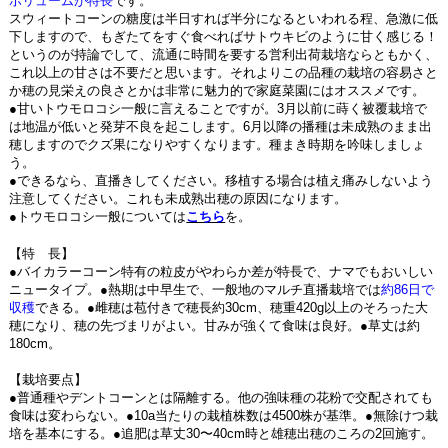
ボリュームが特長
です。
スウィートコーンの糖度は半日すれば半分になるといわれる程、急激に低
下しますので、もぎたてをすぐ食べればサトウキビのように甘く感じる！
というのが持論でして、流通に時間を要する営利出荷栽培ならともかく、
これ以上の甘さは不要だと思います。それよりこの品種の栽培の容易さと
か穂の見栄えの良さとかは非常に魅力的で家庭菜園にはオススメです。
●甘いトウモロコシ一般に言えることですが。3月以前に蒔く被覆栽培で
は地温が低いと発芽不良を起こします。6月以降の播種は未成熟のまま出
穂しますのでクズ果になりやすくなります。種まき時期を吟味しましょ
う。
●できるなら、直播きしてください。移植する場合は植え痛みしないよう
注意してください。これも未成熟出穂の原因になります。
●トウモロコシ一般については
こちら
を。
【特 長】
●バイカラーコーン特有の粒皮がやわらか差が特長で、ナマでもおいしい
ニュータイプ。●熱期は中早生で、一般地のマルチ直播栽培では
約86日で
収穫
できる。●雌穂は苞付きで穂長約30cm、穂重420g以上のそろった大
穂になり、穂の先づまリがよい。甘みが強くて食味は良好。●草丈は約
180cm。
【栽培要点】
●普通種やデントコーンとは隔離する。他の強味種の花粉で交配されても
食味は変わらない。●10a当たりの栽植株数は4500株が基準。●無除けつ栽
培を基本にする。●追肥は草丈30〜40cm時と雄穂出穂のころの2回施す。