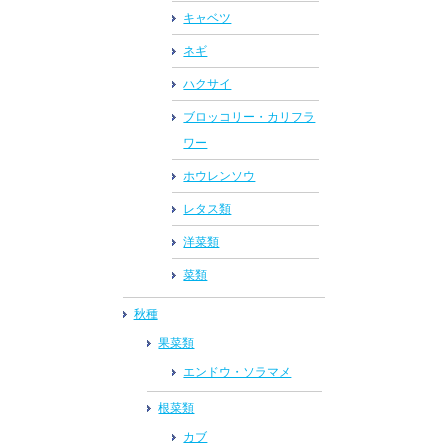
キャベツ
ネギ
ハクサイ
ブロッコリー・カリフラ
ワー
ホウレンソウ
レタス類
洋菜類
菜類
秋種
果菜類
エンドウ・ソラマメ
根菜類
カブ