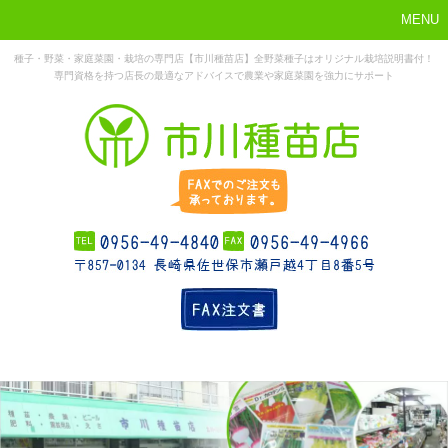
MENU
種子・野菜・家庭菜園・栽培の専門店【市川種苗店】全野菜種子はオリジナル栽培説明書付！
専門資格を持つ店長の最適なアドバイスで農業や家庭菜園を強力にサポート
まずはこれか
ホーム
お勧め商品
お知らせ
店舗概要
ら