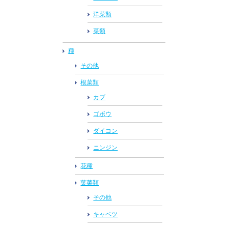
洋菜類
菜類
種
その他
根菜類
カブ
ゴボウ
ダイコン
ニンジン
花種
葉菜類
その他
キャベツ