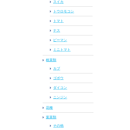
スイカ
トウロモコシ
トマト
ナス
ピーマン
ミニトマト
根菜類
カブ
ゴボウ
ダイコン
ニンジン
花種
葉菜類
その他