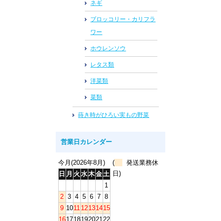
ネギ
ブロッコリー・カリフラ
ワー
ホウレンソウ
レタス類
洋菜類
菜類
蒔き時がひろい実もの野菜
営業日カレンダー
今月(2026年8月)
(
発送業務休
日)
日
月
火
水
木
金
土
1
2
3
4
5
6
7
8
9
10
11
12
13
14
15
16
17
18
19
20
21
22