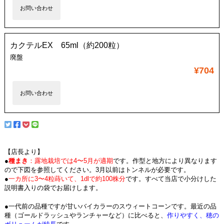
お問い合わせ
カクテルEX 65ml（約200粒）
廃盤
¥704
お問い合わせ
【店長より】
●
種まき
：露地栽培では4〜5月が適期
です。作型と地方により異なります
ので下図を参照してください。3月以前はトンネルが必要です。
●
一カ所に3〜4粒蒔いて、1dlで約100株分
です。すべて当店で小分けした
説明書入りの袋でお届けします。
●一代前の品種ですが甘いバイカラーのスウィートコーンです。最近の品
種（ゴールドラッシュやランチャーなど）に比べると、
作りやすく、穂の