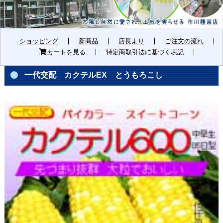
ショッピング
新商品
店長より
ご注文の流れ
カートを見る
特定商取引法に基づく表記
一代交配 カクテルEX とうもろこし