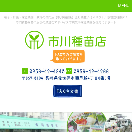
MENU
種子・野菜・家庭菜園・栽培の専門店【市川種苗店】全野菜種子はオリジナル栽培説明書付！
専門資格を持つ店長の最適なアドバイスで農業や家庭菜園を強力にサポート
まずはこれか
ホーム
お勧め商品
お知らせ
店舗概要
ら