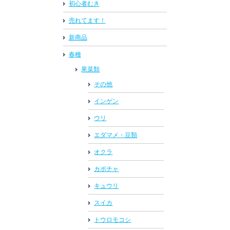
初心者むき
売れてます！
新商品
春種
果菜類
その他
インゲン
ウリ
エダマメ・豆類
オクラ
カボチャ
キュウリ
スイカ
トウロモコシ