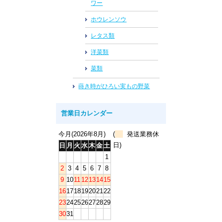
ワー
ホウレンソウ
レタス類
洋菜類
菜類
蒔き時がひろい実もの野菜
営業日カレンダー
今月(2026年8月)
(
発送業務休
日)
日
月
火
水
木
金
土
1
2
3
4
5
6
7
8
9
10
11
12
13
14
15
16
17
18
19
20
21
22
23
24
25
26
27
28
29
30
31