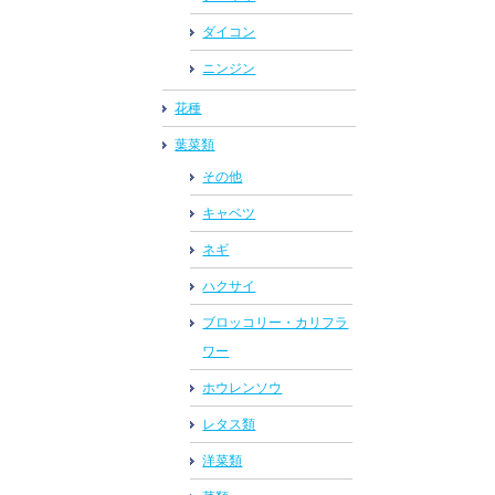
ダイコン
ニンジン
花種
葉菜類
その他
キャベツ
ネギ
ハクサイ
ブロッコリー・カリフラ
ワー
ホウレンソウ
レタス類
洋菜類