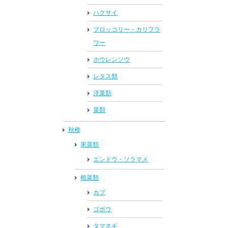
ハクサイ
ブロッコリー・カリフラ
ワー
ホウレンソウ
レタス類
洋菜類
菜類
秋種
果菜類
エンドウ・ソラマメ
根菜類
カブ
ゴボウ
タマネギ