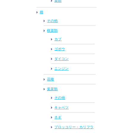
菜類
種
その他
根菜類
カブ
ゴボウ
ダイコン
ニンジン
花種
葉菜類
その他
キャベツ
ネギ
ブロッコリー・カリフラ