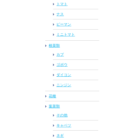
トマト
ナス
ピーマン
ミニトマト
根菜類
カブ
ゴボウ
ダイコン
ニンジン
花種
葉菜類
その他
キャベツ
ネギ