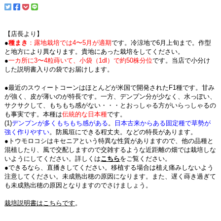
【店長より】
●
種まき
：露地栽培では4〜5月が適期
です。冷涼地で6月上旬まで。作型
と地方により異なります。貴地にあった栽培をしてください。
●
一カ所に3〜4粒蒔いて、小袋（1dl）で約50株分位
です。当店で小分け
した説明書入りの袋でお届けします。
●最近のスウィートコーンはほとんどが米国で開発されたF1種です。甘み
が強く、皮が薄いのが特長です。一方、デンプン分が少なく、水っぽい、
サクサクして、もちもち感がない・・・とおっしゃる方がいらっしゃるの
も事実です。本種は
伝統的な日本種
です。
(1)
デンプンが多くもちもち感がある
。
日本古来からある固定種で草勢が
強く作りやすい
。防風垣にできる程丈夫。などの特長があります。
●トウモロコシはキセニアという特異な性質がありますので、他の品種と
混植したり、風で交配しますので交雑するような近距離の畑では栽培しな
いようにしてください。詳しくは
こちら
をご覧ください。
●できるなら、直播きしてください。移植する場合は植え痛みしないよう
注意してください。未成熟出穂の原因になります。また、遅く蒔き過ぎて
も未成熟出穂の原因となりますのでさけましょう。
栽培説明書はこちらです
。