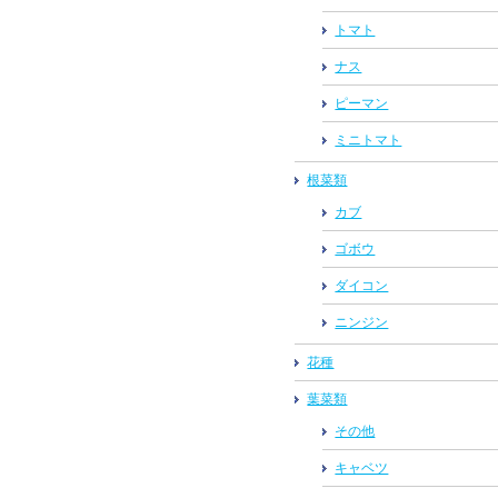
トマト
ナス
ピーマン
ミニトマト
根菜類
カブ
ゴボウ
ダイコン
ニンジン
花種
葉菜類
その他
キャベツ