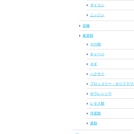
ダイコン
ニンジン
花種
葉菜類
その他
キャベツ
ネギ
ハクサイ
ブロッコリー・カリフラワ
ホウレンソウ
レタス類
洋菜類
菜類