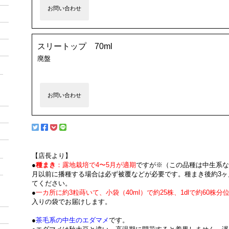
お問い合わせ
スリートップ 70ml
廃盤
お問い合わせ
【店長より】
●
種まき
：露地栽培で4〜5月が適期
ですが※（この品種は中生系な
月以前に播種する場合は必ず被覆などが必要です。種まき後約3
てください。
●
一カ所に約3粒蒔いて、小袋（40ml）で約25株、1dlで約60株分
入りの袋でお届けします。
●
茶毛系の中生のエダマメ
です。