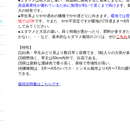
●エダマメは秋大豆と違い、高温期に開花すると着果しません。
高温着果性が優れているために無理が利いて遅くまで蒔けま
す。
大の特長です。
●早生系よりやや遅めの播種でやや遅どりに向きます。
暖地では普
ー
地ではOK
です。※また、やや不安定ですが暖地の7月遅まき〜8月
してみてください。
●エダマメと大豆の違い。蒔く時期が悪かったり、肥料が多すぎ
かない。・・など、基本的なエダマメ栽培のコツは、ぜひ
こちら
【特性】
(1)白鳥・早生みどり系より数日早く収穫でき、3粒入りの大莢が
(2)樹勢強く、草丈は50cm内外で、白花である。
(3)莢は新鮮な濃緑色で香り高く、美味で市場性が高い。
(4)播種期は、3月〜4月のハウス・トンネル栽培より4月〜7月の
できる。
栽培説明書はこちらです
。