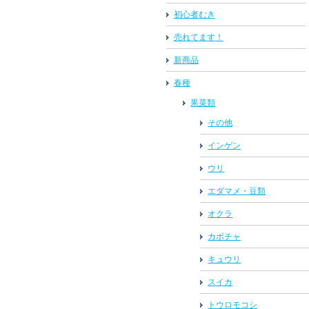
初心者むき
売れてます！
新商品
春種
果菜類
その他
インゲン
ウリ
エダマメ・豆類
オクラ
カボチャ
キュウリ
スイカ
トウロモコシ