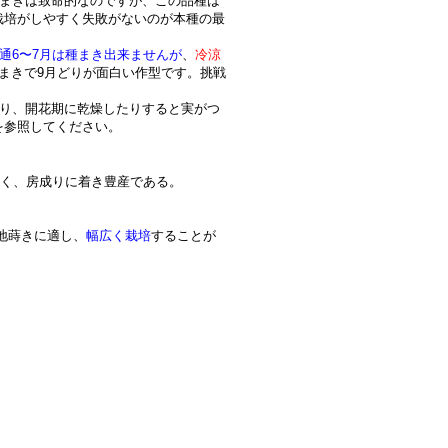
遅まきは致命的なのですが、この品種は
栽培がしやすく失敗がないのが本種の最
通6〜7月は種まき出来ませんが
、
冷涼
まきで9月どりが面白い作型です。挑戦
たり、開花期に乾燥したりすると実がつ
を参照してください。
多く、房成りに着き豊産である。
露地蒔きに適し、
幅広く栽培
することが