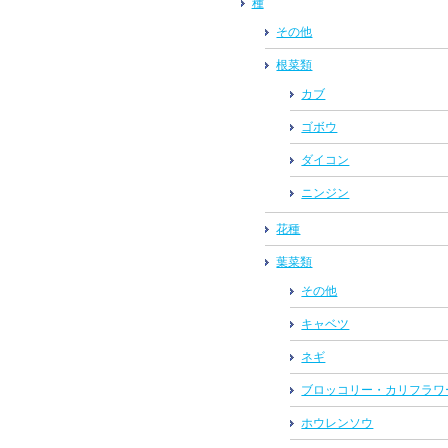
種
その他
根菜類
カブ
ゴボウ
ダイコン
ニンジン
花種
葉菜類
その他
キャベツ
ネギ
ブロッコリー・カリフラワ
ホウレンソウ