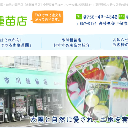
菜園・栽培の専門店【市川種苗店】全野菜種子はオリジナル栽培説明書付！ 専門資格を持つ店長の最