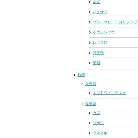
ネギ
ハクサイ
ブロッコリー・カリフラワ
ホウレンソウ
レタス類
洋菜類
菜類
秋種
果菜類
エンドウ・ソラマメ
根菜類
カブ
ゴボウ
タマネギ