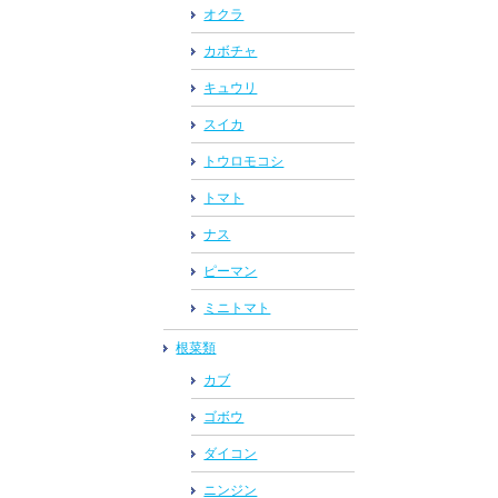
オクラ
カボチャ
キュウリ
スイカ
トウロモコシ
トマト
ナス
ピーマン
ミニトマト
根菜類
カブ
ゴボウ
ダイコン
ニンジン