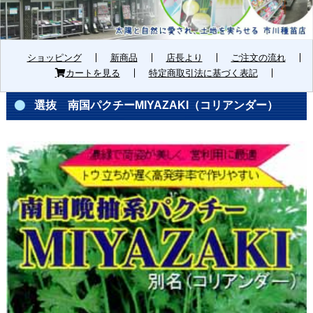
ショッピング
新商品
店長より
ご注文の流れ
カートを見る
特定商取引法に基づく表記
選抜 南国パクチーMIYAZAKI（コリアンダー）