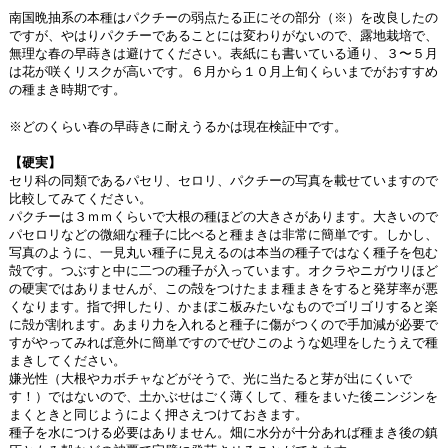
南国晩抽系の本種はパクチーの弱点たる正にその部分（※）を改良したの
ですが、やはりパクチーであることには変わりがないので、露地栽培で、
無理な春の早蒔きは避けてください。表紙にも書いている通り、３〜５月
は花が咲くリスクが高いです。６月から１０月上旬くらいまでがおすすめ
の種まき時期です。
※どのくらい春の早蒔きに耐えうるかは現在検証中です。
【硬実】
セリ科の同類であるパセリ、セロリ、パクチーの写真を載せていますので
比較してみてください。
パクチーは３ｍｍくらいで大根の種ほどの大きさがあります。大きいので
パセロリなどの微細な種子に比べると種まきは非常に簡単です。しかし、
写真のように、一見丸い種子に見えるのは本当の種子ではなく種子を包む
殻です。つぶすと中に二つの種子が入っています。オクラやニガウリほど
の硬実ではありませんが、この殻をつけたまま種まきをすると発芽率が悪
くなります。指で押したり、かまぼこ板みたいなものでゴリゴリすると楽
に殻が割れます。あまり力を入れると種子に傷がつくので手加減が必要で
すがやってみれば意外に簡単ですのでぜひこのような処理をしたうえで種
まきしてください。
嫌光性（大根やカボチャなどがそうで、光に当たると芽が出にくいで
す！）ではないので、土かぶせはごく薄くして、種をまいた後ニンジンを
まくときと同じようによく押さえつけておきます。
種子を水につける必要はありません。畑に水分が十分あれば種まき後の鎮