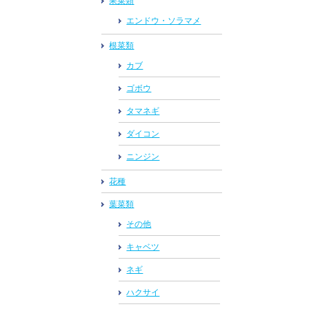
果菜類
エンドウ・ソラマメ
根菜類
カブ
ゴボウ
タマネギ
ダイコン
ニンジン
花種
葉菜類
その他
キャベツ
ネギ
ハクサイ