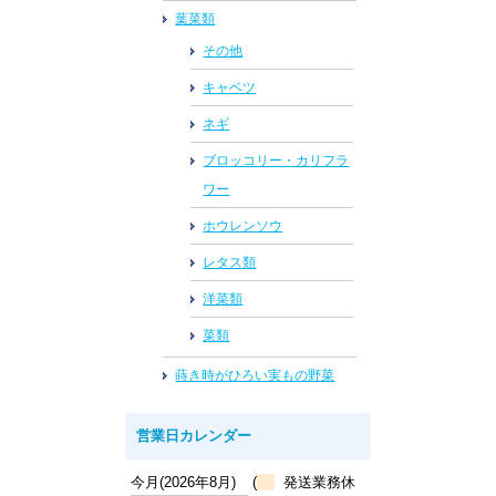
葉菜類
その他
キャベツ
ネギ
ブロッコリー・カリフラ
ワー
ホウレンソウ
レタス類
洋菜類
菜類
蒔き時がひろい実もの野菜
営業日カレンダー
今月(2026年8月)
(
発送業務休