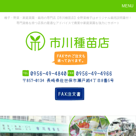
MENU
種子・野菜・家庭菜園・栽培の専門店【市川種苗店】全野菜種子はオリジナル栽培説明書付！
専門資格を持つ店長の最適なアドバイスで農業や家庭菜園を強力にサポート
まずはこれか
ホーム
お勧め商品
お知らせ
店舗概要
ら