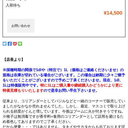
入荷待ち
¥14,500
お問い合わせ
【店長より】
※採種時期の関係で1dlや（特注で）1L（価格はご連絡くださいませ）の
規格は在庫が切れている場合がございます。この場合は納期に少々ご猶予
をいただくことがございますので予めご了承くださいませ。現在、1dl、
1Lは特価販売中です。
特に1Lはご購入量や継続購入かどうかにより更に
特価見積もりいたします
ので是非お問い早生下さいませ。
従来より、コリアンダーとしてバジルなどと一緒のコーナーで販売してい
ましたがなかなか売れませんでした。しかし、最近、マスコミで取り上げ
られる頻度がぐんと増しています。今後はブームに火が付きそうですね。
※種子は無消毒ですが香辛料=食用のコリアンダーとして誤用を避けるた
め着色してありますのでご了承ください。
だから便乗・・・ではありません。タキイやサカタからも出ております従