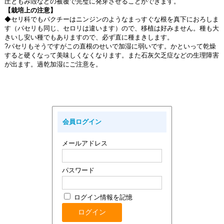
圧ともみ殻などの被覆で完璧に発芽させることができます。
【栽培上の注意】
◆セリ科でもパクチーはニンジンのようなまっすぐな根を真下におろしま
す（パセリも同じ、セロリは違います）ので、移植は好みません。種も大
きいし安い種でもありますので、必ず直に種まきします。
?パセリもそうですがこの直根のせいで加湿に弱いです。かといって乾燥
すると硬くなって美味しくなくなります。また石灰欠乏症などの生理障害
が出ます。過乾加湿にご注意を。
会員ログイン
メールアドレス
パスワード
ログイン情報を記憶