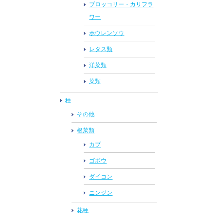
ブロッコリー・カリフラ
ワー
ホウレンソウ
レタス類
洋菜類
菜類
種
その他
根菜類
カブ
ゴボウ
ダイコン
ニンジン
花種