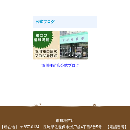
公式ブログ
市川種苗店公式ブログ
市川種苗店
【所在地】 〒857-0134 長崎県佐世保市瀬戸越4丁目8番5号 【電話番号】