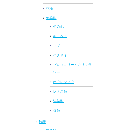
花種
葉菜類
その他
キャベツ
ネギ
ハクサイ
ブロッコリー・カリフラ
ワー
ホウレンソウ
レタス類
洋菜類
菜類
秋種