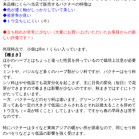
来品種にくらべ当店で販売するパクチーの特徴は
◆色が濃く軸がしっかりしていて美しい
◆発芽率が良い
◆トウ立ちしにくい
（※）
◆立ち枯れが非常に少ない（大量にお買い上げいただいたお客様からの新
しい評価です！）
尚現時点で、小袋は8ｍｌくらい入っています。
【種まき】
ほかのハーブとはちょっと違った性質を持っているので栽培上注意が必要
です。
ミントや、バジルなど多くのハーブ類がシソ科ですが、パクチーはセリ科
です。
シソ科はやや低温でも花芽分化を起こさず、主に日長の変化（短日）で花
芽ができますので春まきは影響が少ないのですが、秋まきではすぐにトウ
がたってしまいます。
一方、パクチーなどのセリ科は違います。グリーンプラントバーナリーと
言ってある一定の大きさで低温にさらされるとそれ以後太ることを辞めて
トウ立ち（＝花が咲くこと）してしまいます。ですから春の早蒔きは苦手
なのです。
特にパクチーはタイなど東南アジアの暖かい所が原産なので、同じセリ科
のパセリなどより低温の影響を強く受けます。