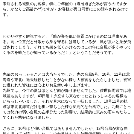
来店される複数のお客様。特にご年配の（還暦過ぎた私が言うのですか
ら、かなりご高齢(^-^*)ですが）お客様が異口同音にこの話をされるので
す。
わかりやすく解説すると、「蜂が巣を低い位置にかけるのには理由があ
る。高い位置だと外敵から身を守るには適しているが、風が強いと巣が飛
ばされてしまう。それでも巣を低くかけるのはこの年に台風が多くやって
くるのを蜂たちが知っているからだ！」ということだそうです。
先輩のおっしゃることは大当たりでした。先の台風9号、10号、11号は北
海道や東北に過去経験したことがない様な大被害をもたらしました。被害
に遭われた皆様には心よりお見舞い申し上げます。
九州では、今年の夏はほとんど雨が降りませんでした。佐世保周辺では地
域差もありますが、40日近く夕立すら来なかったとおっしゃるお客様も
いらっしゃいました。それが月末になって一転しました。10号11号の軌
跡は東北北海道だけを狙い撃ちした様な変則的な台風でした。九州にとっ
ては勢力の弱い台風の左半分だった影響で、結果的に恵みの雨をもたらし
てくれた格好になりました。
さらに、10号ほど強い台風ではありませんでしたが、12号台風が変な曲
線を描いて上陸しました。この台風はすぐに熱帯低気圧になってしまいま