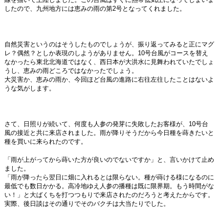
したので、九州地方には恵みの雨の第2号となってくれました。
自然災害というのはそうしたものでしょうが、振り返ってみると正にマグ
レ？偶然？としか表現のしようがありません。10号台風がコースを替え
なかったら東北北海道ではなく、西日本が大洪水に見舞われていたでしょ
うし、恵みの雨どころではなかったでしょう。
大災害か、恵みの雨か、今回ほど台風の進路に右往左往したことはないよ
うな気がします。
さて、日照りが続いて、何度も人参の発芽に失敗したお客様が、10号台
風の接近と共に来店されました。雨が降りそうだから今日種を蒔きたいと
種を買いに来られたのです。
「雨が上がってから蒔いた方が良いのでないですか」と、言いかけて止め
ました。
「雨が降ったら翌日に畑に入れるとは限らない。種が蒔ける様になるのに
最低でも数日かかる。高冷地ゆえ人参の播種は既に限界期。もう時間がな
い！」と大ばくちを打つつもりで来店されたのだろうと考えたからです。
実際、後日談はその通りでそのバクチは大当たりでした。