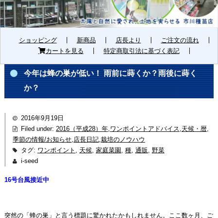
ショッピング
新商品
店長より
ご注文の流れ
カートを見る
特定商取引法に基づく表記
今年は蜂の巣が低い！ 雨前に蒔くか？雨後に蒔く
か？
2016年9月19日
Filed under:
2016（平成28）年
,
ワンポイントアドバイス
,
天候・暦
,
季節の情報/お知らせ
,
店長日記
,
栽培のノウハウ
タグ:
ワンポイント
,
天候
,
家庭菜園
,
種
,
通販
,
野菜
i-seed
16号台風接近中
突然の「蜂の巣」と言う標題に驚かれたかもしれません。ここ数ヶ月、ご