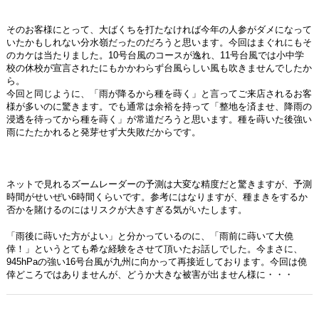
そのお客様にとって、大ばくちを打たなければ今年の人参がダメになって
いたかもしれない分水嶺だったのだろうと思います。今回はまぐれにもそ
のカケは当たりました。10号台風のコースが逸れ、11号台風では小中学
校の休校が宣言されたにもかかわらず台風らしい風も吹きませんでしたか
ら。
今回と同じように、「雨が降るから種を蒔く」と言ってご来店されるお客
様が多いのに驚きます。でも通常は余裕を持って「整地を済ませ、降雨の
浸透を待ってから種を蒔く」が常道だろうと思います。種を蒔いた後強い
雨にたたかれると発芽せず大失敗だからです。
ネットで見れるズームレーダーの予測は大変な精度だと驚きますが、予測
時間がせいぜい6時間くらいです。参考にはなりますが、種まきをするか
否かを賭けるのにはリスクが大きすぎる気がいたします。
「雨後に蒔いた方がよい」と分かっているのに、「雨前に蒔いて大僥
倖！」というとても希な経験をさせて頂いたお話しでした。今まさに、
945hPaの強い16号台風が九州に向かって再接近しております。今回は僥
倖どころではありませんが、どうか大きな被害が出ません様に・・・