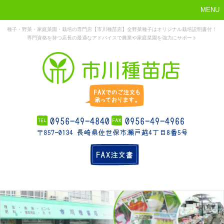
MENU
種子・野菜・家庭菜園・栽培の専門店【市川種苗店】全野菜種子はオリジナル栽培説明書付！
専門資格を持つ店長の最適なアドバイスで農業や家庭菜園を強力にサポート
まずはこれか
ホーム
お勧め商品
お知らせ
店舗概要
ら