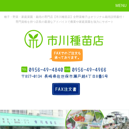
MENU
種子・野菜・家庭菜園・栽培の専門店【市川種苗店】全野菜種子はオリジナル栽培説明書付！
専門資格を持つ店長の最適なアドバイスで農業や家庭菜園を強力にサポート
まずはこれか
ホーム
お勧め商品
お知らせ
店舗概要
ら