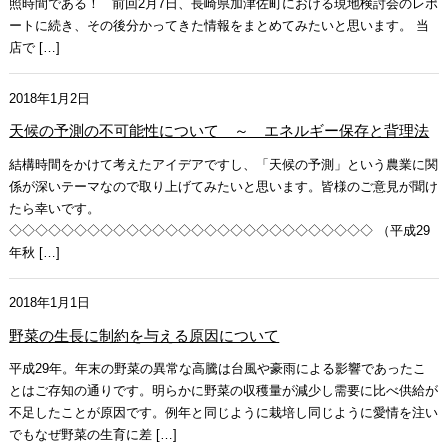
照時間である！ 前回2月7日、長崎県加津佐町における現地検討会のレポ
ートに続き、その後分かってきた情報をまとめてみたいと思います。 当
店で […]
2018年1月2日
天候の予測の不可能性について ～ エネルギー保存と背理法
結構時間をかけて考えたアイデアですし、「天候の予測」という農業に関
係が深いテーマなので取り上げてみたいと思います。皆様のご意見が聞け
たら幸いです。
◇◇◇◇◇◇◇◇◇◇◇◇◇◇◇◇◇◇◇◇◇◇◇◇◇◇◇◇ （平成29
年秋 […]
2018年1月1日
野菜の生長に制約を与える原因について
平成29年。年末の野菜の異常な高騰は台風や豪雨による影響であったこ
とはご存知の通りです。明らかに野菜の収穫量が減少し需要に比べ供給が
不足したことが原因です。例年と同じように栽培し同じように愛情を注い
でもなぜ野菜の生育に差 […]