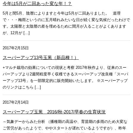
今年は5月が二回あった変な年！？
5月と閏5月、陰暦によりますと今年は5月が二回ありました。 道理
で・・・梅雨というのに五月晴れみたいな日が続く変な気候だったわけで
す。太陽暦と太陰暦の差を埋めるために閏月が入ることがよくあります
が、12月が […]
2017年2月15日
スーパーアップ13号玉葱（新品種！）
+マルチ栽培の効果についての現状と考察 2017年秋作より、従来のスー
パーアップより2週間程度早く収穫できるスーパーアップ改良種「スーパ
ーアップ13号」を一部限定的に販売開始いたします。 ※スーパーアップ
のリンクはこちら […]
2017年2月14日
スーパーアップ玉葱 2016/秋-2017/早春の生育状況
～気象デーからみた分析 （播種期の高温や、育苗期の多雨のため大変な
ご苦労があったようで、ややスタートが遅れているようですが）、昨年