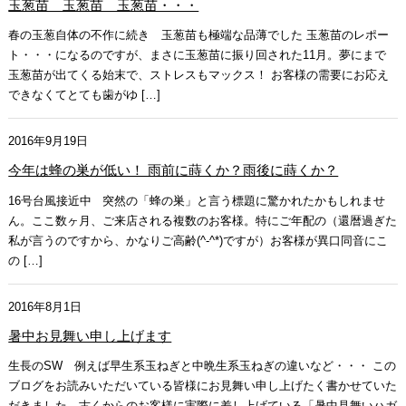
玉葱苗 玉葱苗 玉葱苗・・・
春の玉葱自体の不作に続き 玉葱苗も極端な品薄でした 玉葱苗のレポー
ト・・・になるのですが、まさに玉葱苗に振り回された11月。夢にまで
玉葱苗が出てくる始末で、ストレスもマックス！ お客様の需要にお応え
できなくてとても歯がゆ […]
2016年9月19日
今年は蜂の巣が低い！ 雨前に蒔くか？雨後に蒔くか？
16号台風接近中 突然の「蜂の巣」と言う標題に驚かれたかもしれませ
ん。ここ数ヶ月、ご来店される複数のお客様。特にご年配の（還暦過ぎた
私が言うのですから、かなりご高齢(^-^*)ですが）お客様が異口同音にこ
の […]
2016年8月1日
暑中お見舞い申し上げます
生長のSW 例えば早生系玉ねぎと中晩生系玉ねぎの違いなど・・・ この
ブログをお読みいただいている皆様にお見舞い申し上げたく書かせていた
だきました。古くからのお客様に実際に差し上げている「暑中見舞いハガ