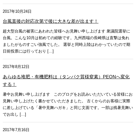
2017年10月24日
台風直後の対応次第で後に大きな差が出ます！
超大型台風の被害にあわれた皆様へお見舞い申し上げます 衆議院選挙に
台風。こんな10月は初めての経験です。九州西端の長崎県は直撃は免れ
ましたがものすごい強風でした。 選挙と同時上陸はわかっていたので期
日前投票には行っており […]
2017年8月12日
あらゆる堆肥・有機肥料は（タンパク質様窒素）PEONへ変化
する！
暑中お見舞い申し上げます このブログをお読みいただいている皆様にお
見舞い申し上げたく書かせていただきました。 古くからのお客様に実際
に差し上げている「暑中見舞ハガキ」と同じ文面です。一部は残暑見舞い
でお出し […]
2017年7月16日