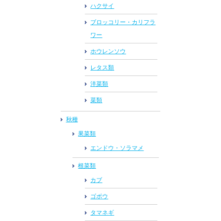
ハクサイ
ブロッコリー・カリフラ
ワー
ホウレンソウ
レタス類
洋菜類
菜類
秋種
果菜類
エンドウ・ソラマメ
根菜類
カブ
ゴボウ
タマネギ