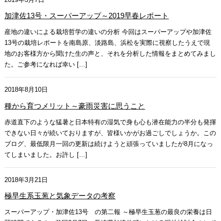
加津佐13号・スーパーアップ～2019早春レポート
産地の違いによる栽培哲学の違いの分析 今回はスーパーアップや加津佐
13号の栽培レポートを南島原、淡路島、浜松を実際に視察したうえで現
地のお客様方から聞けた生の声と、それを分析した情報をまとめてみまし
た。ご参考になれば幸い […]
2018年8月10日
種から育つメリット～豪雨災害に思うこと
赤道直下のような猛暑と日本特有の湿気で身も心も潜在能力の半分も発揮
できない日々が続いておりますが、皆様いかがお過ごしでしょうか。この
ブログ、最低限月一回の更新は続けようと頑張っていましたが8月になっ
てしまいました。お許し […]
2018年3月21日
極早生系玉葱と気象データの考察
スーパーアップ・加津佐13号 の第二報 ～極早生玉葱の最良の栄養は日