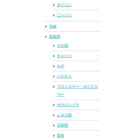
ダイコン
ニンジン
花種
葉菜類
その他
キャベツ
ネギ
ハクサイ
ブロッコリー・カリフラ
ワー
ホウレンソウ
レタス類
洋菜類
菜類