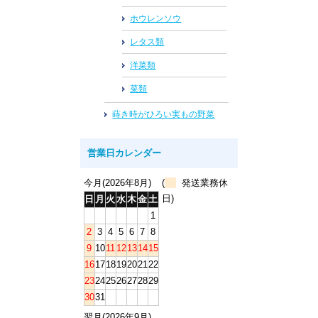
ホウレンソウ
レタス類
洋菜類
菜類
蒔き時がひろい実もの野菜
営業日カレンダー
今月(2026年8月)
(
発送業務休
日)
日
月
火
水
木
金
土
1
2
3
4
5
6
7
8
9
10
11
12
13
14
15
16
17
18
19
20
21
22
23
24
25
26
27
28
29
30
31
翌月(2026年9月)