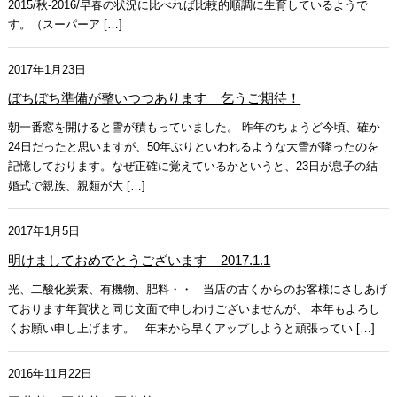
2015/秋-2016/早春の状況に比べれば比較的順調に生育しているようで
す。（スーパーア […]
2017年1月23日
ぼちぼち準備が整いつつあります 乞うご期待！
朝一番窓を開けると雪が積もっていました。 昨年のちょうど今頃、確か
24日だったと思いますが、50年ぶりといわれるような大雪が降ったのを
記憶しております。なぜ正確に覚えているかというと、23日が息子の結
婚式で親族、親類が大 […]
2017年1月5日
明けましておめでとうございます 2017.1.1
光、二酸化炭素、有機物、肥料・・ 当店の古くからのお客様にさしあげ
ております年賀状と同じ文面で申しわけございませんが、 本年もよろし
くお願い申し上げます。 年末から早くアップしようと頑張ってい […]
2016年11月22日