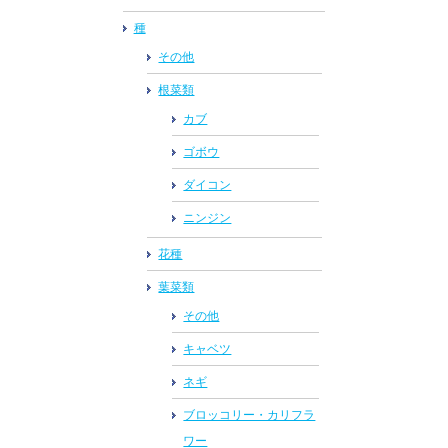
種
その他
根菜類
カブ
ゴボウ
ダイコン
ニンジン
花種
葉菜類
その他
キャベツ
ネギ
ブロッコリー・カリフラ
ワー