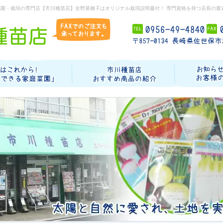
菜園・栽培の専門店【市川種苗店】全野菜種子はオリジナル栽培説明書付！ 専門資格を持つ店長の最