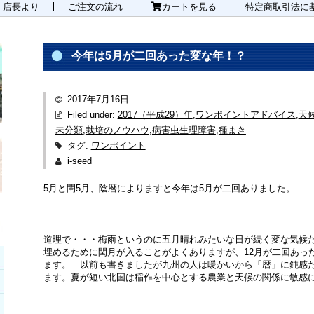
店長より
ご注文の流れ
カートを見る
特定商取引法に
今年は5月が二回あった変な年！？
2017年7月16日
Filed under:
2017（平成29）年
,
ワンポイントアドバイス
,
天
未分類
,
栽培のノウハウ
,
病害虫生理障害
,
種まき
タグ:
ワンポイント
i-seed
5月と閏5月、陰暦によりますと今年は5月が二回ありました。
道理で・・・梅雨というのに五月晴れみたいな日が続く変な気候
埋めるために閏月が入ることがよくありますが、12月が二回あっ
ます。 以前も書きましたが九州の人は暖かいから「暦」に鈍感
ます。夏が短い北国は稲作を中心とする農業と天候の関係に敏感