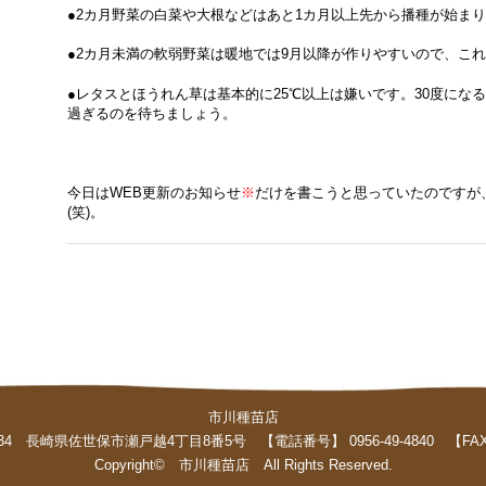
●2カ月野菜の白菜や大根などはあと1カ月以上先から播種が始ま
●2カ月未満の軟弱野菜は暖地では9月以降が作りやすいので、こ
●レタスとほうれん草は基本的に25℃以上は嫌いです。30度にな
過ぎるのを待ちましょう。
今日はWEB更新のお知らせ
※
だけを書こうと思っていたのですが
(笑)。
市川種苗店
34 長崎県佐世保市瀬戸越4丁目8番5号 【電話番号】 0956-49-4840 【FAX番号
Copyright© 市川種苗店 All Rights Reserved.