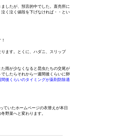
きましたが、預言的中でした。直売所に
。泣く泣く値段を下げなければ・・とい
す！
なります。とくに、ハダニ、スリップ
また雨が少なくなると昆虫たちの交尾が
うでしたらそれから一週間後くらいに卵
週間後くらいのタイミングが薬剤防除適
思っていたホームページの衣替えが本日
の冬野菜へと変わります。