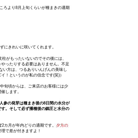
ころより8月上旬くらいが種まきの適期
ずにきれいに咲いてくれます。
。支柱がもったいないのでその後には、
をやったりする必要はありません。不足
ない方は、つるありいんげんの美味し
イ！というのが私の信念です(笑)）
月中旬頃からは、ご来店のお客様には少
開催します。
人参の発芽は種まき後の8日間の水分が
です。そして必ず播種後の鎮圧と水分の
ぼ2カ月が年内どりの適期です。
夕方の
管理で差が付きますよ！