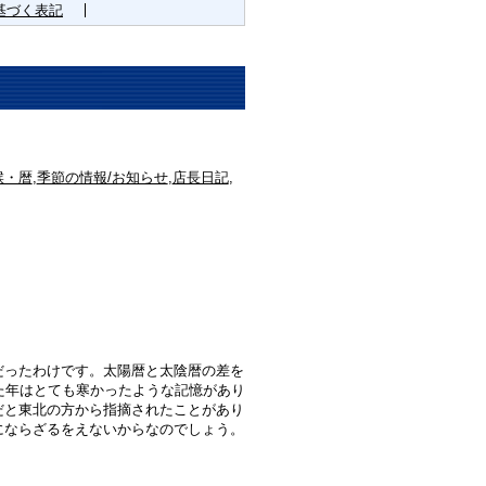
基づく表記
候・暦
,
季節の情報/お知らせ
,
店長日記
,
だったわけです。太陽暦と太陰暦の差を
た年はとても寒かったような記憶があり
だと東北の方から指摘されたことがあり
にならざるをえないからなのでしょう。