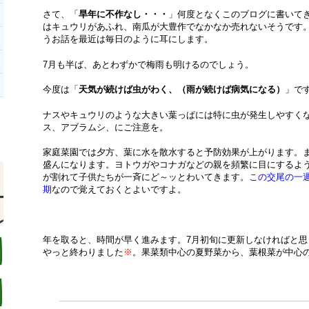
さて、「
旱年に不作なし・・・
」何度となくこのブログに書いて
はキュウリがあふれ、南瓜が大豊作でなかなか売れないそうです
うお話を最近は毎日のように耳にします。
7月も半ば、あとわずかで梅雨も明けるのでしょう。
今度は「
天気が続けば虫がわく、（雨が続けば病気になる）
」で
ナスやキュウリのような大きい葉っぱには特に虫が発生しやすく
ス、アブラムシ、にご注意を。
家庭菜園では夕方、葉に水を散水すると予防効果が上がります。
盛んになります。ヨトウガやコナガなどの親を頻繁に目にするよ
が割れて子供たちが一斉にど～ッとわいてきます。
この交尾の一
期
なので覚えておくとよいですよ。
年を取ると、時間が早く進みます。7月初旬に更新しなければと
やっと終わりました
※
。果菜類中心の夏野菜から、葉根菜が中心