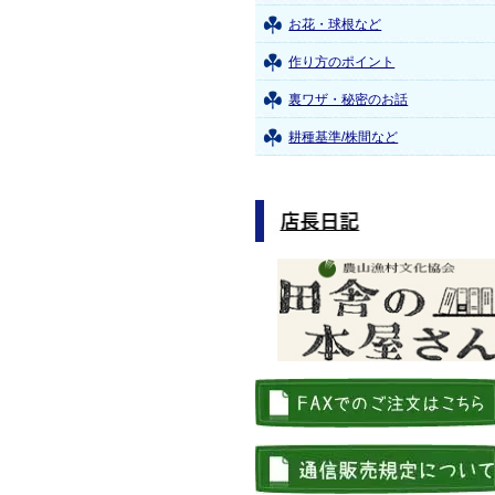
お花・球根など
作り方のポイント
裏ワザ・秘密のお話
耕種基準/株間など