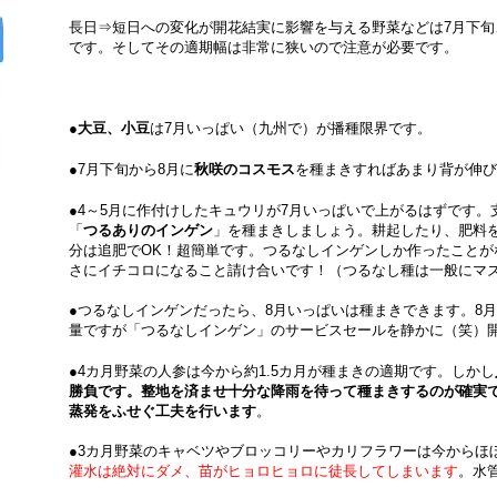
長日⇒短日への変化が開花結実に影響を与える野菜などは7月下旬
です。そしてその適期幅は非常に狭いので注意が必要です。
●
大豆、小豆
は7月いっぱい（九州で）が播種限界です。
●7月下旬から8月に
秋咲のコスモス
を種まきすればあまり背が伸び
●4～5月に作付けしたキュウリが7月いっぱいで上がるはずです
「
つるありのインゲン
」を種まきしましょう。耕起したり、肥料
分は追肥でOK！超簡単です。つるなしインゲンしか作ったことが
さにイチコロになること請け合いです！（つるなし種は一般にマズ
●つるなしインゲンだったら、8月いっぱいは種まきできます。8
量ですが「つるなしインゲン」のサービスセールを静かに（笑）
●4カ月野菜の人参は今から約1.5カ月が種まきの適期です。しかし
勝負です。整地を済ませ十分な降雨を待って種まきするのが確実
蒸発をふせぐ工夫を行います
。
●3カ月野菜のキャベツやブロッコリーやカリフラワーは今からほ
灌水は絶対にダメ、苗がヒョロヒョロに徒長してしまいます
。水