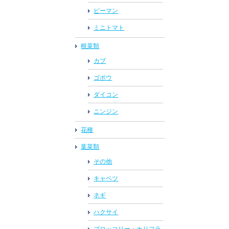
ピーマン
ミニトマト
根菜類
カブ
ゴボウ
ダイコン
ニンジン
花種
葉菜類
その他
キャベツ
ネギ
ハクサイ
ブロッコリー・カリフラ