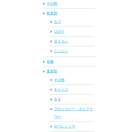
その他
根菜類
カブ
ゴボウ
ダイコン
ニンジン
花種
葉菜類
その他
キャベツ
ネギ
ブロッコリー・カリフラ
ワー
ホウレンソウ