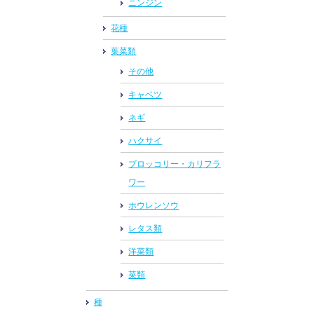
ニンジン
花種
葉菜類
その他
キャベツ
ネギ
ハクサイ
ブロッコリー・カリフラ
ワー
ホウレンソウ
レタス類
洋菜類
菜類
種