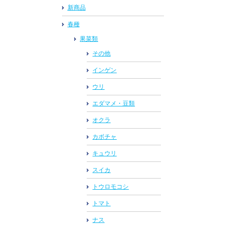
新商品
春種
果菜類
その他
インゲン
ウリ
エダマメ・豆類
オクラ
カボチャ
キュウリ
スイカ
トウロモコシ
トマト
ナス