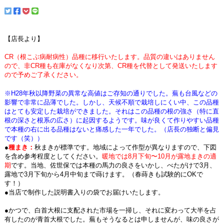
【店長より】
CR（根こぶ病耐病性）品種に移行いたします。品質の違いはありません
ので、非CR種も在庫がなくなり次第、CR種を代替として発送いたします
ので予めご了承ください。
※H28年秋以降野菜の異常な高値はご存知の通りでした。蕪も台風などの
影響で非常に品薄でした。しかし、天候不順で栽培しにくい中、この品種
はとても安定した栽培ができました。それはこの品種の根の強さ（特に直
根の深さと根系の広さ）に起因するようです。味が良くて作りやすい品種
で本種の右に出る品種はないと痛感した一年でした。（店長の独断と偏見
です（笑））
●
種まき：
秋まきが標準です。地域によって作型が異なりますので、下図
を含め参考程度としてください。
暖地では8月下旬〜10月が露地まきの適
期
です。当地、佐世保では本種の馬力の良さをいかし、べたがけで3月、
露地で3月下旬から4月中旬まで蒔けます。（春蒔きも試験的にOKで
す！）
●当店で制作した説明書入りの袋でお届けいたします。
●かつで、白首大根に支配された市場を一掃し、それに変わって大半を占
有したのが青首大根でした。蕪もそうなるとは申しませんが、味の良さが