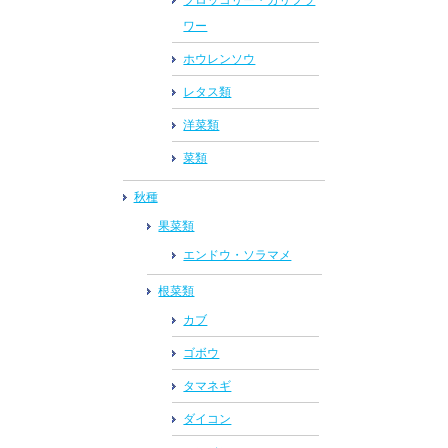
ワー
ホウレンソウ
レタス類
洋菜類
菜類
秋種
果菜類
エンドウ・ソラマメ
根菜類
カブ
ゴボウ
タマネギ
ダイコン