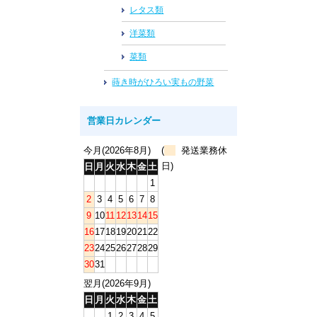
レタス類
洋菜類
菜類
蒔き時がひろい実もの野菜
営業日カレンダー
今月(2026年8月)
(
発送業務休
日)
日
月
火
水
木
金
土
1
2
3
4
5
6
7
8
9
10
11
12
13
14
15
16
17
18
19
20
21
22
23
24
25
26
27
28
29
30
31
翌月(2026年9月)
日
月
火
水
木
金
土
1
2
3
4
5