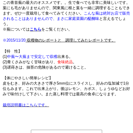
この青首蕪の最大のオススメです。。生で食べでも非常に美味しいです。
葉にも毛がありませんので、関東風に根と葉を一緒に調理することもでき
ます。ぜひ一度栽培して食べてみてください。
こんな蕪は絶対お店で販売
されることはありませんので、まさに家庭菜園の醍醐味
と言えるでしょ
う。
※蕪については
こちら
をご覧ください。
※2015/11/20
収穫物のレポートと 調理してみたレポートです。
【特 性】
(1)
中蕪〜大蕪まで安定して収穫
出来る。
(2)青くさみがなく甘味があり、
食味絶品
。
(3)遅蒔きは、抽苔の危険があるので避けること。
【体にやさしい簡単レシピ】
皮をむき、好みの大きさで厚さ5mm位にスライスし、好みの塩加減で1分
位もみます。これで出来上がり。後はレモン、カボス、しょうゆなどお好
みで味付けして下さい。また蒸し料理では最高の食卓になります。
栽培説明書はこちらです。