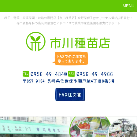
MENU
種子・野菜・家庭菜園・栽培の専門店【市川種苗店】全野菜種子はオリジナル栽培説明書付！
専門資格を持つ店長の最適なアドバイスで農業や家庭菜園を強力にサポート
まずはこれか
ホーム
お勧め商品
お知らせ
店舗概要
ら