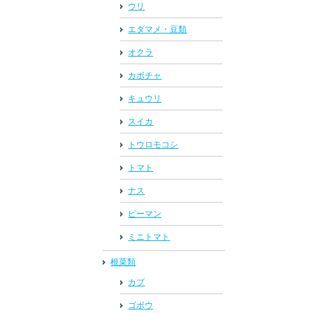
ウリ
エダマメ・豆類
オクラ
カボチャ
キュウリ
スイカ
トウロモコシ
トマト
ナス
ピーマン
ミニトマト
根菜類
カブ
ゴボウ