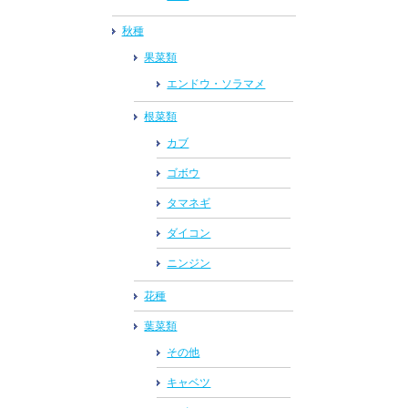
秋種
果菜類
エンドウ・ソラマメ
根菜類
カブ
ゴボウ
タマネギ
ダイコン
ニンジン
花種
葉菜類
その他
キャベツ