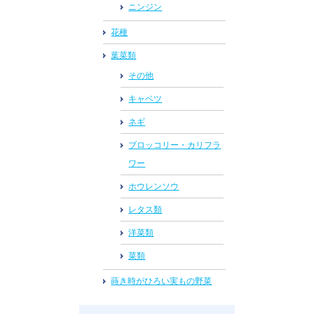
ニンジン
花種
葉菜類
その他
キャベツ
ネギ
ブロッコリー・カリフラ
ワー
ホウレンソウ
レタス類
洋菜類
菜類
蒔き時がひろい実もの野菜