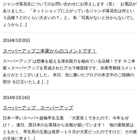
ジャンボ落花生についてのお問い合わせにお答えします（笑） お電話が
ありました。 「ネットショップに上がっているジャンボ落花生は何とい
う品種？どのくらい大きいの？」と。 私「写真がないと分からないでし
ょうから […]
2014年3月20日
スーパーアップご本家からのコメントです！
スーパーアップ は想像を超える潜在能力を秘めている品種！です ※ご本
家＝スーパーアップを育成されたアカヲ種苗様です。赤尾専務様コメント
ありがとうございました。 本日、先に書いたブログの本文中のご指摘の
部分 を訂正いたしま […]
2014年3月14日
スーパーアップ スーパーアップ
日本一早いスーパー超極早生玉葱 「大変良くできたので、今年もぜ
ひ！」 連日、西日本のお客様から吉報が届いています！ 他の葉根菜は
ともかく、早生系の玉葱は発芽～１０月が大変だったのですけど、その後
の天候に恵ま […]