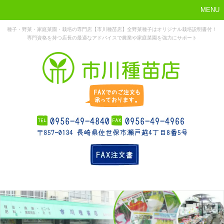
MENU
種子・野菜・家庭菜園・栽培の専門店【市川種苗店】全野菜種子はオリジナル栽培説明書付！
専門資格を持つ店長の最適なアドバイスで農業や家庭菜園を強力にサポート
まずはこれか
ホーム
お勧め商品
お知らせ
店舗概要
ら