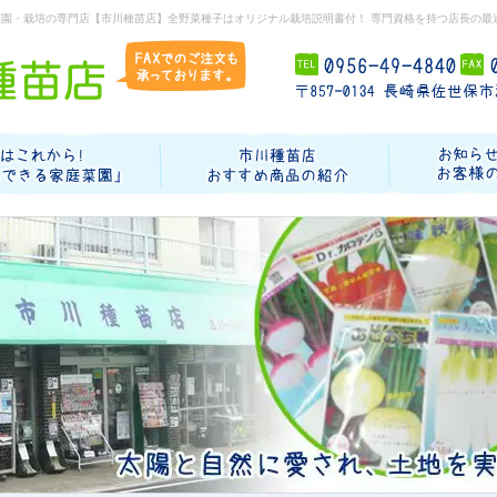
菜園・栽培の専門店【市川種苗店】全野菜種子はオリジナル栽培説明書付！ 専門資格を持つ店長の最