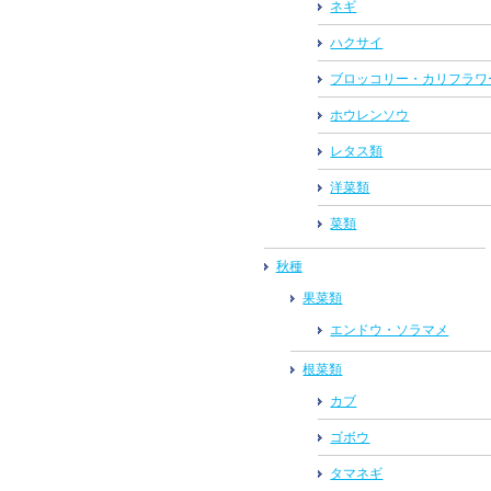
ネギ
ハクサイ
ブロッコリー・カリフラワ
ホウレンソウ
レタス類
洋菜類
菜類
秋種
果菜類
エンドウ・ソラマメ
根菜類
カブ
ゴボウ
タマネギ