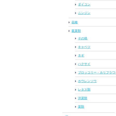
ダイコン
ニンジン
花種
葉菜類
その他
キャベツ
ネギ
ハクサイ
ブロッコリー・カリフラワ
ホウレンソウ
レタス類
洋菜類
菜類