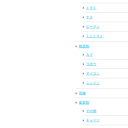
トマト
ナス
ピーマン
ミニトマト
根菜類
カブ
ゴボウ
ダイコン
ニンジン
花種
葉菜類
その他
キャベツ