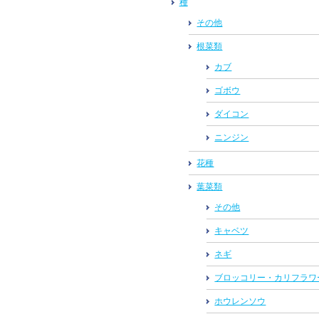
種
その他
根菜類
カブ
ゴボウ
ダイコン
ニンジン
花種
葉菜類
その他
キャベツ
ネギ
ブロッコリー・カリフラワ
ホウレンソウ