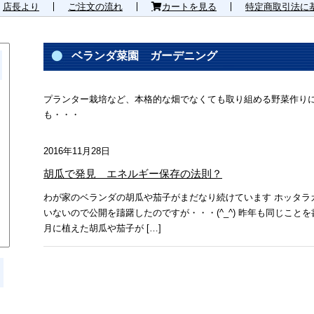
店長より
ご注文の流れ
カートを見る
特定商取引法に
ベランダ菜園 ガーデニング
プランター栽培など、本格的な畑でなくても取り組める野菜作り
も・・・
2016年11月28日
胡瓜で発見 エネルギー保存の法則？
わが家のベランダの胡瓜や茄子がまだなり続けています ホッタラ
いないので公開を躊躇したのですが・・・(^_^) 昨年も同じこと
月に植えた胡瓜や茄子が […]