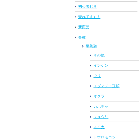
初心者むき
売れてます！
新商品
春種
果菜類
その他
インゲン
ウリ
エダマメ・豆類
オクラ
カボチャ
キュウリ
スイカ
トウロモコシ