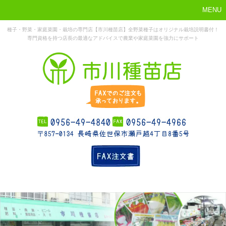
MENU
種子・野菜・家庭菜園・栽培の専門店【市川種苗店】全野菜種子はオリジナル栽培説明書付！
専門資格を持つ店長の最適なアドバイスで農業や家庭菜園を強力にサポート
まずはこれか
ホーム
お勧め商品
お知らせ
店舗概要
ら