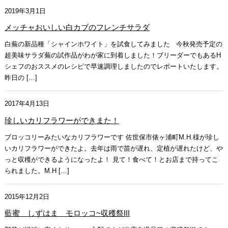
2019年3月1日
メッチャおいしい白カブのフレンチサラダ
白蕪の新品種「シャインホワイト」を試食してみました 今秋発売予定の
超美味サラダ蕪の試作品がわが家に到着しました！ブリーダーでもあるH
シェフのおススメのレシピで早速調理しましたのでレポートいたします。
昨日の […]
2017年4月13日
珍しいカリフラワーができまた！
ブロッコリーみたいなカリフラワーです 佐世保市俵ヶ浦町M.H.様が珍し
いカリフラワーができたよ。去年は雨で苗が遅れ、定植が遅れたけど、や
っと収穫ができるようになったよ！ 見て！食べて！とお店まで持ってこ
られました。M.H […]
2015年12月2日
藍蜜 しずはま モロッコ~収穫祭III