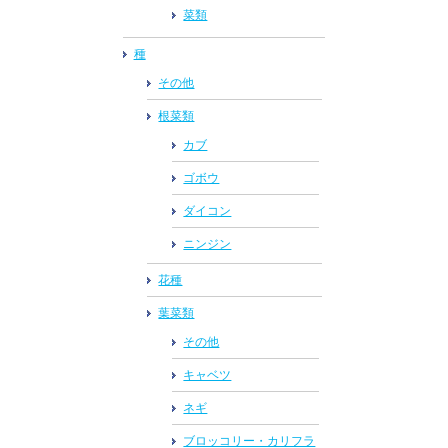
菜類
種
その他
根菜類
カブ
ゴボウ
ダイコン
ニンジン
花種
葉菜類
その他
キャベツ
ネギ
ブロッコリー・カリフラ