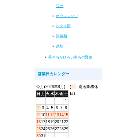
ワー
ホウレンソウ
レタス類
洋菜類
菜類
蒔き時がひろい実もの野菜
営業日カレンダー
今月(2026年8月)
(
発送業務休
日)
日
月
火
水
木
金
土
1
2
3
4
5
6
7
8
9
10
11
12
13
14
15
16
17
18
19
20
21
22
23
24
25
26
27
28
29
30
31