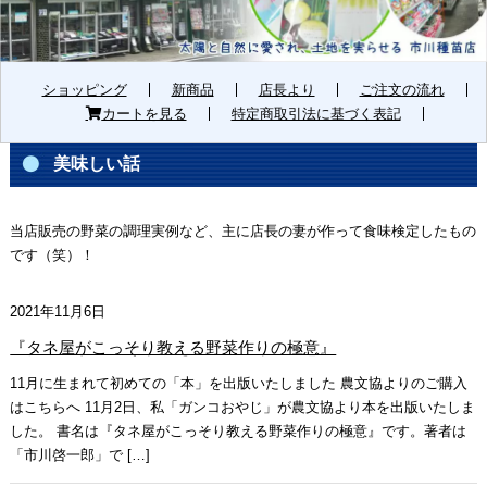
ショッピング
新商品
店長より
ご注文の流れ
カートを見る
特定商取引法に基づく表記
美味しい話
当店販売の野菜の調理実例など、主に店長の妻が作って食味検定したもの
です（笑）！
2021年11月6日
『タネ屋がこっそり教える野菜作りの極意』
11月に生まれて初めての「本」を出版いたしました 農文協よりのご購入
はこちらへ 11月2日、私「ガンコおやじ」が農文協より本を出版いたしま
した。 書名は『タネ屋がこっそり教える野菜作りの極意』です。著者は
「市川啓一郎」で […]