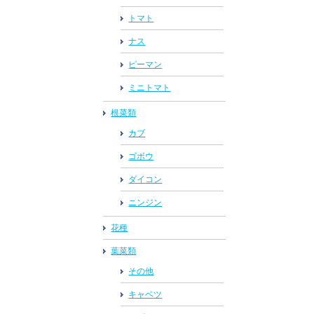
トマト
ナス
ピーマン
ミニトマト
根菜類
カブ
ゴボウ
ダイコン
ニンジン
花種
葉菜類
その他
キャベツ