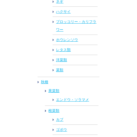
ネギ
ハクサイ
ブロッコリー・カリフラ
ワー
ホウレンソウ
レタス類
洋菜類
菜類
秋種
果菜類
エンドウ・ソラマメ
根菜類
カブ
ゴボウ