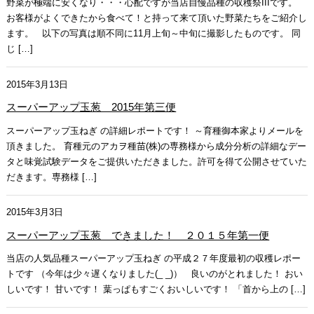
野菜が極端に安くなり・・・心配ですが当店自慢品種の収穫祭IIIです。
お客様がよくできたから食べて！と持って来て頂いた野菜たちをご紹介し
ます。 以下の写真は順不同に11月上旬～中旬に撮影したものです。 同
じ […]
2015年3月13日
スーパーアップ玉葱 2015年第三便
スーパーアップ玉ねぎ の詳細レポートです！ ～育種御本家よりメールを
頂きました。 育種元のアカヲ種苗(株)の専務様から成分分析の詳細なデー
タと味覚試験データをご提供いただきました。許可を得て公開させていた
だきます。専務様 […]
2015年3月3日
スーパーアップ玉葱 できました！ ２０１５年第一便
当店の人気品種スーパーアップ玉ねぎ の平成２７年度最初の収穫レポー
トです （今年は少々遅くなりました(_ _)） 良いのがとれました！ おい
しいです！ 甘いです！ 葉っぱもすごくおいしいです！ 「首から上の […]