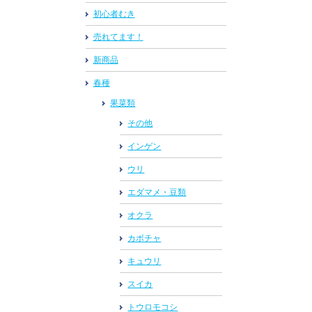
初心者むき
売れてます！
新商品
春種
果菜類
その他
インゲン
ウリ
エダマメ・豆類
オクラ
カボチャ
キュウリ
スイカ
トウロモコシ