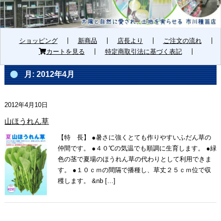
ショッピング
新商品
店長より
ご注文の流れ
カートを見る
特定商取引法に基づく表記
月:
2012年4月
2012年4月10日
山ほうれん草
【特 長】 ●暑さに強くとても作りやすいふだん草の
仲間です。 ●４０℃の気温でも順調に生育します。 ●緑
色の茎で夏場のほうれん草の代わりとして利用できま
す。 ●１０ｃｍの間隔で播種し、草丈２５ｃｍ位で収
穫します。 &nb […]