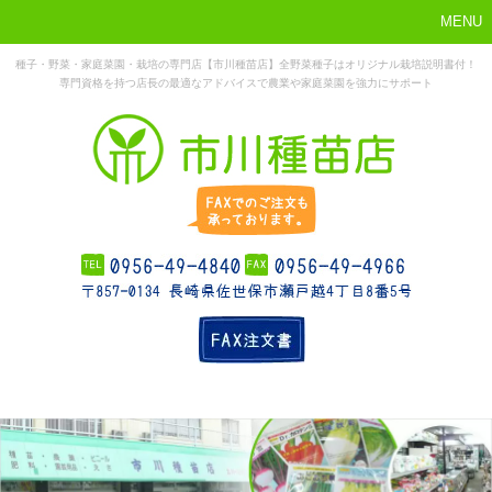
MENU
種子・野菜・家庭菜園・栽培の専門店【市川種苗店】全野菜種子はオリジナル栽培説明書付！
専門資格を持つ店長の最適なアドバイスで農業や家庭菜園を強力にサポート
まずはこれか
ホーム
お勧め商品
お知らせ
店舗概要
ら