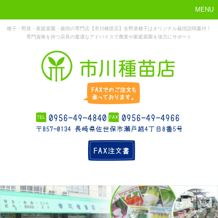
MENU
種子・野菜・家庭菜園・栽培の専門店【市川種苗店】全野菜種子はオリジナル栽培説明書付！
専門資格を持つ店長の最適なアドバイスで農業や家庭菜園を強力にサポート
まずはこれか
ホーム
お勧め商品
お知らせ
店舗概要
ら