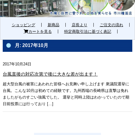
ショッピング
新商品
店長より
ご注文の流れ
カートを見る
特定商取引法に基づく表記
月:
2017年10月
2017年10月24日
台風直後の対応次第で後に大きな差が出ます！
超大型台風の被害にあわれた皆様へお見舞い申し上げます 衆議院選挙に
台風。こんな10月は初めての経験です。九州西端の長崎県は直撃は免れ
ましたがものすごい強風でした。 選挙と同時上陸はわかっていたので期
日前投票には行っており […]