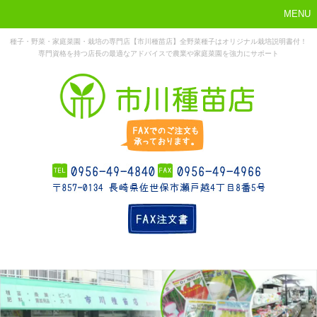
MENU
種子・野菜・家庭菜園・栽培の専門店【市川種苗店】全野菜種子はオリジナル栽培説明書付！
専門資格を持つ店長の最適なアドバイスで農業や家庭菜園を強力にサポート
まずはこれか
ホーム
お勧め商品
お知らせ
店舗概要
ら