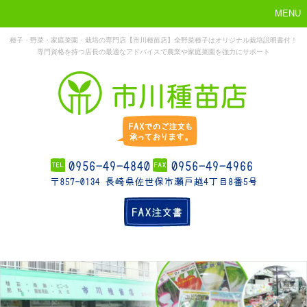
MENU
種子・野菜・家庭菜園・栽培の専門店【市川種苗店】全野菜種子はオリジナル栽培説明書付！
専門資格を持つ店長の最適なアドバイスで農業や家庭菜園を強力にサポート
まずはこれか
ホーム
お勧め商品
お知らせ
店舗概要
ら