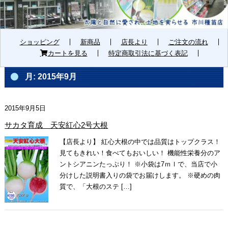
ショッピング
新商品
店長より
ご注文の流れ
カートを見る
特定商取引法に基づく表記
月:
2015年9月
2015年9月5日
サカタ育成 天安紅心2号大根
【店長より】 紅心大根の中では品質はトップクラス！
見てもきれい！食べてもおいしい！ 機能性栄養分のア
ントシアニンたっぷり！ ※小袋は7ｍｌで、当店で小
分けした説明書入りの袋でお届けします。 ※硬めの肉
質で、「大根のステ […]