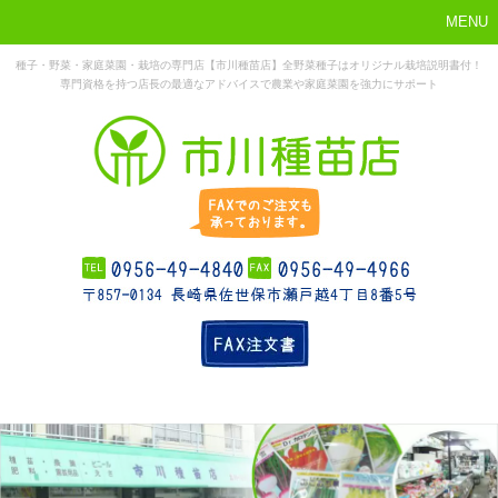
MENU
種子・野菜・家庭菜園・栽培の専門店【市川種苗店】全野菜種子はオリジナル栽培説明書付！
専門資格を持つ店長の最適なアドバイスで農業や家庭菜園を強力にサポート
まずはこれか
ホーム
お勧め商品
お知らせ
店舗概要
ら