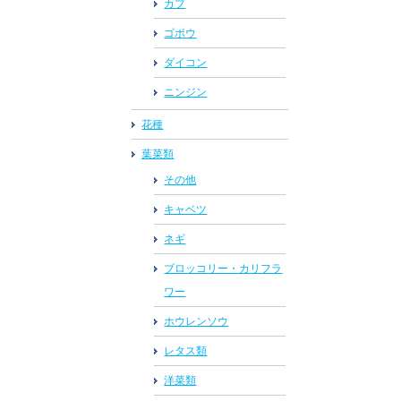
カブ
ゴボウ
ダイコン
ニンジン
花種
葉菜類
その他
キャベツ
ネギ
ブロッコリー・カリフラ
ワー
ホウレンソウ
レタス類
洋菜類