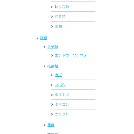
レタス類
洋菜類
菜類
秋種
果菜類
エンドウ・ソラマメ
根菜類
カブ
ゴボウ
タマネギ
ダイコン
ニンジン
花種