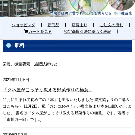
ショッピング
新商品
店長より
ご注文の流れ
カートを見る
特定商取引法に基づく表記
肥料
栄養、微量要素、施肥技術など
2021年11月6日
『タネ屋がこっそり教える野菜作りの極意』
11月に生まれて初めての「本」を出版いたしました 農文協よりのご購入
はこちらへ 11月2日、私「ガンコおやじ」が農文協より本を出版いたしま
した。 書名は『タネ屋がこっそり教える野菜作りの極意』です。著者は
「市川啓一郎」で […]
2019年3月7日