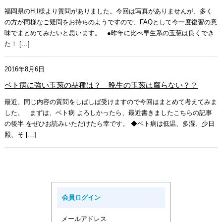
福岡県のH.I様より質問がありました。今回は写真がありませんが、多く
の方が同様なご疑問をお持ちのようですので、FAQとして今一度復習の意
味でまとめてみたいと思います。 ●昨年に比べ早生系の玉葱は良くでき
た！ […]
2016年8月6日
ベト病に強い玉葱の品種は？ 晩生の玉葱は腐らない？？
最近、同じ内容の質問をしばしば受けますので今回はまとめて考えてみま
した。 まずは、ベト病 よろしかったら、最近書きましたこちらの記事
の後半 をぜひお読みいただけたら幸です。 ◆ベト病は低温、多湿、少日
照、そ […]
会員ログイン
メールアドレス