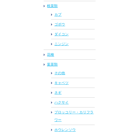
根菜類
カブ
ゴボウ
ダイコン
ニンジン
花種
葉菜類
その他
キャベツ
ネギ
ハクサイ
ブロッコリー・カリフラ
ワー
ホウレンソウ