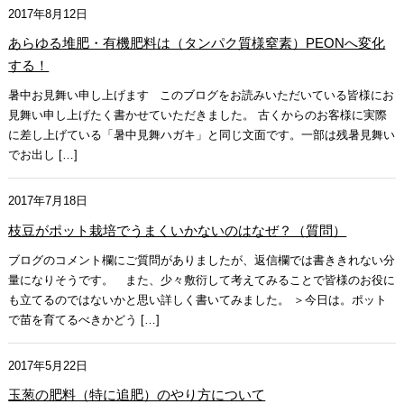
2017年8月12日
あらゆる堆肥・有機肥料は（タンパク質様窒素）PEONへ変化
する！
暑中お見舞い申し上げます このブログをお読みいただいている皆様にお
見舞い申し上げたく書かせていただきました。 古くからのお客様に実際
に差し上げている「暑中見舞ハガキ」と同じ文面です。一部は残暑見舞い
でお出し […]
2017年7月18日
枝豆がポット栽培でうまくいかないのはなぜ？（質問）
ブログのコメント欄にご質問がありましたが、返信欄では書ききれない分
量になりそうです。 また、少々敷衍して考えてみることで皆様のお役に
も立てるのではないかと思い詳しく書いてみました。 ＞今日は。ポット
で苗を育てるべきかどう […]
2017年5月22日
玉葱の肥料（特に追肥）のやり方について