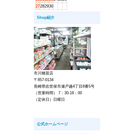
27
28
29
30
Shop紹介
市川種苗店
〒857-0134
長崎県佐世保市瀬戸越4丁目8番5号
（営業時間） 7：30-18：00
（定休日）日曜日
公式ホームページ