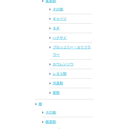
葉菜類
その他
キャベツ
ネギ
ハクサイ
ブロッコリー・カリフラ
ワー
ホウレンソウ
レタス類
洋菜類
菜類
種
その他
根菜類