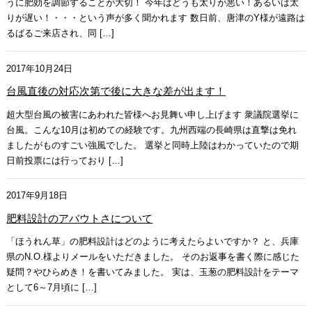
うに肥効を調節することが大切！ 今年はどうも太りが悪い！あるいは太
りが遅い！・・・という声が多く聞かれます 数日前、唐津のY様が遠路は
るばるご来店され、同 […]
2017年10月24日
台風直後の対応次第で後に大きな差が出ます！
超大型台風の被害にあわれた皆様へお見舞い申し上げます 衆議院選挙に
台風。こんな10月は初めての経験です。九州西端の長崎県は直撃は免れ
ましたがものすごい強風でした。 選挙と同時上陸はわかっていたので期
日前投票には行っており […]
2017年9月18日
肥料設計のアバウトさについて
「ほうれん草」の肥料設計はどのように考えたらよいですか？ と、兵庫
県のN.O.様よりメールをいただきました。 そのお返事を書く際に感じた
疑問？やひらめき！を書いてみました。 実は、玉葱の肥料設計をテーマ
として6～7月頃に […]