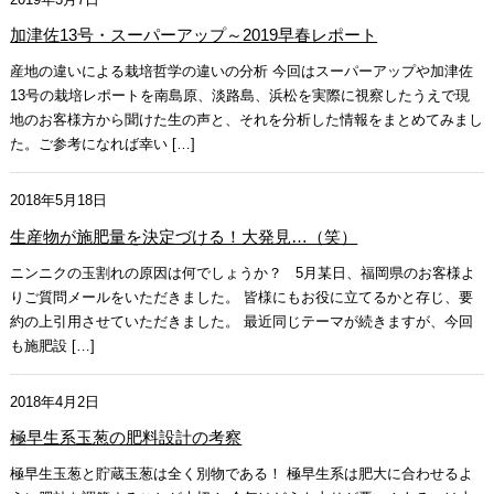
加津佐13号・スーパーアップ～2019早春レポート
産地の違いによる栽培哲学の違いの分析 今回はスーパーアップや加津佐
13号の栽培レポートを南島原、淡路島、浜松を実際に視察したうえで現
地のお客様方から聞けた生の声と、それを分析した情報をまとめてみまし
た。ご参考になれば幸い […]
2018年5月18日
生産物が施肥量を決定づける！大発見…（笑）
ニンニクの玉割れの原因は何でしょうか？ 5月某日、福岡県のお客様よ
りご質問メールをいただきました。 皆様にもお役に立てるかと存じ、要
約の上引用させていただきました。 最近同じテーマが続きますが、今回
も施肥設 […]
2018年4月2日
極早生系玉葱の肥料設計の考察
極早生玉葱と貯蔵玉葱は全く別物である！ 極早生系は肥大に合わせるよ