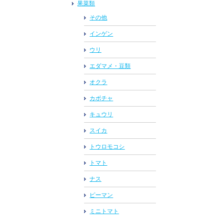
果菜類
その他
インゲン
ウリ
エダマメ・豆類
オクラ
カボチャ
キュウリ
スイカ
トウロモコシ
トマト
ナス
ピーマン
ミニトマト