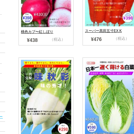
スーパー黒田五寸EX K
桃色カブ〜紅しぼり
（税込）
¥476
（税込）
¥438
ー