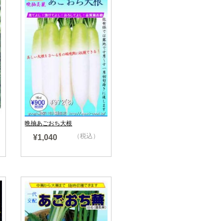
晩抽あごおち大根
（税込）
¥1,040
売り切れ