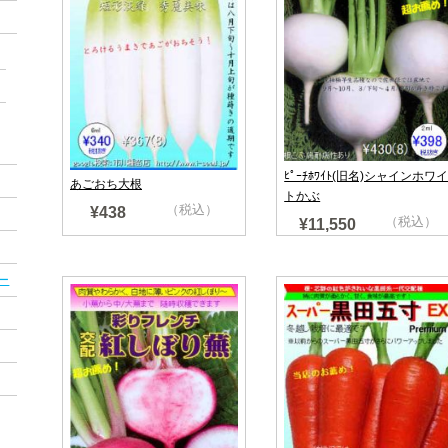
ﾋﾟｰﾁﾎﾜｲﾄ(旧名)シャインホワ
あごおち大根
トかぶ
（税込）
¥438
（税込）
¥11,550
ー