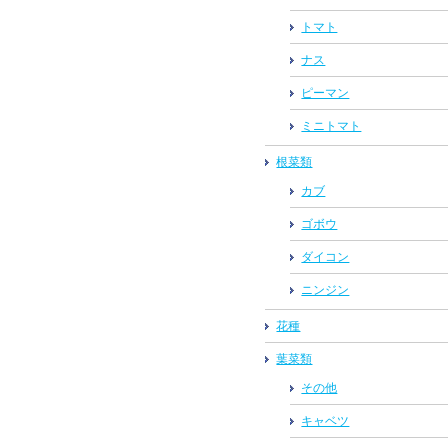
トマト
ナス
ピーマン
ミニトマト
根菜類
カブ
ゴボウ
ダイコン
ニンジン
花種
葉菜類
その他
キャベツ