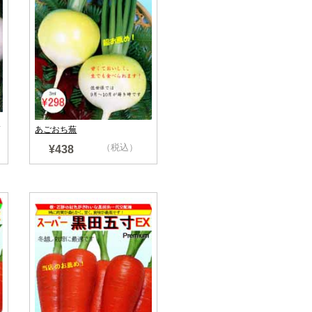
イ
あごおち蕪
（税込）
¥438