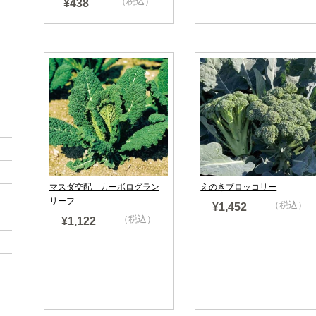
（税込）
¥438
売り切れ
マスダ交配 カーボログラン
えのきブロッコリー
リーフ
（税込）
¥1,452
（税込）
¥1,122
売り切れ
売り切れ