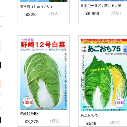
日本で一番遅く蒔ける白菜
味秋彩（しゅうさい）
（税込）
¥6,690
（税込）
¥328
野崎12号EX
あごおち75
（税込）
¥3,278
（税込）
¥548