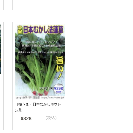
（極うま）日本むかしホウレ
ン草
（税込）
¥328
売り切れ