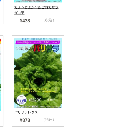
ちょうどよか〜あごおちサラ
ダ白菜
（税込）
¥438
パリサラレタス
（税込）
¥878