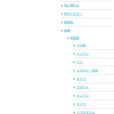
初心者むき
売れてます！
新商品
春種
果菜類
その他
インゲン
ウリ
エダマメ・豆類
オクラ
カボチャ
キュウリ
スイカ
トウロモコシ