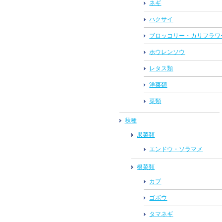
ネギ
ハクサイ
ブロッコリー・カリフラワ
ホウレンソウ
レタス類
洋菜類
菜類
秋種
果菜類
エンドウ・ソラマメ
根菜類
カブ
ゴボウ
タマネギ