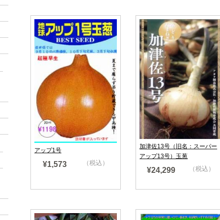
加津佐13号（旧名：スーパー
アップ1号
アップ13号）玉葱
（税込）
¥1,573
（税込）
¥24,299
売り切れ
売り切れ