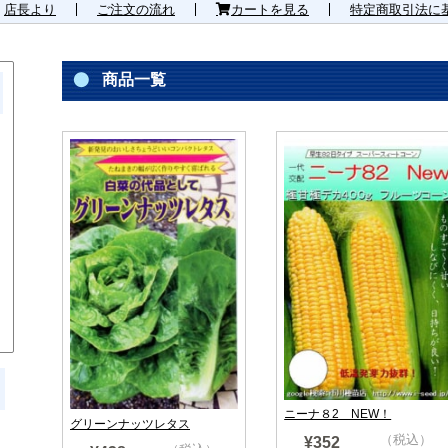
店長より
ご注文の流れ
カートを見る
特定商取引法に
商品一覧
ニーナ８2 NEW！
グリーンナッツレタス
（税込）
¥352