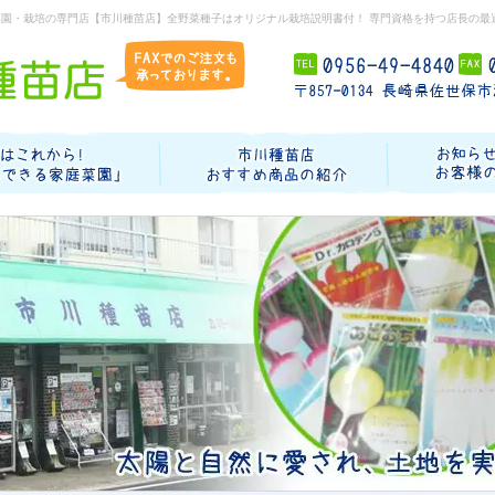
菜園・栽培の専門店【市川種苗店】全野菜種子はオリジナル栽培説明書付！ 専門資格を持つ店長の最