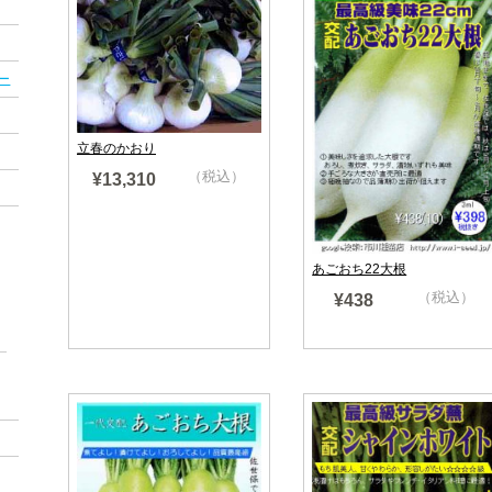
ー
立春のかおり
（税込）
¥13,310
売り切れ
あごおち22大根
（税込）
¥438