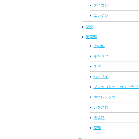
ダイコン
ニンジン
花種
葉菜類
その他
キャベツ
ネギ
ハクサイ
ブロッコリー・カリフラワ
ホウレンソウ
レタス類
洋菜類
菜類