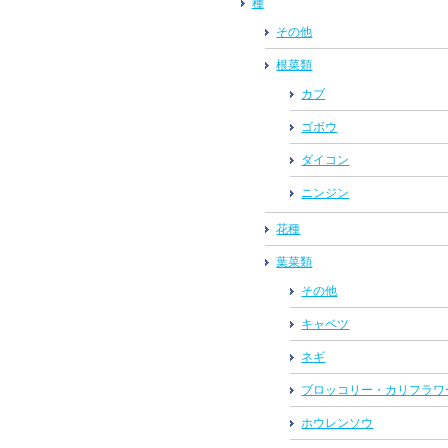
種
その他
根菜類
カブ
ゴボウ
ダイコン
ニンジン
花種
葉菜類
その他
キャベツ
ネギ
ブロッコリー・カリフラワ
ホウレンソウ